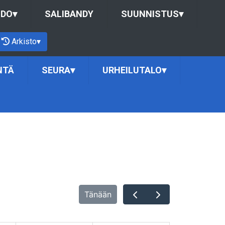
UDO
▾
SALIBANDY
SUUNNISTUS
▾
Arkisto
▾
NTÄ
SEURA
▾
URHEILUTALO
▾