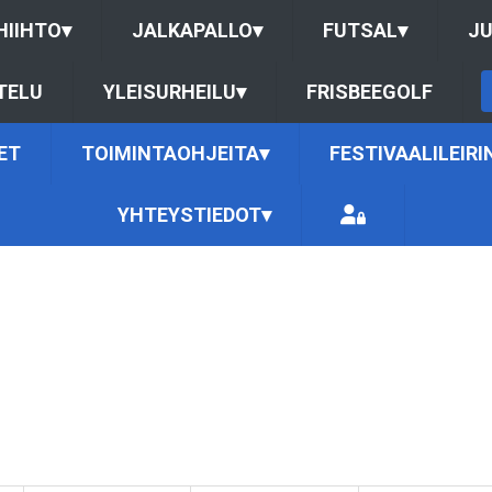
HIIHTO
▾
JALKAPALLO
▾
FUTSAL
▾
J
TELU
YLEISURHEILU
▾
FRISBEEGOLF
ET
TOIMINTAOHJEITA
▾
FESTIVAALILEIRI
YHTEYSTIEDOT
▾