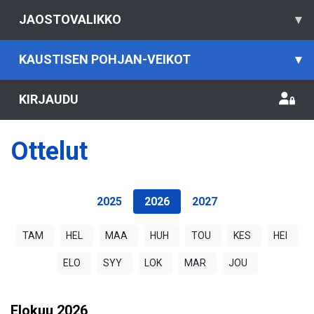
JAOSTOVALIKKO
▾
KAUSTISEN POHJAN-VEIKOT
▾
KIRJAUDU
Ottelut
2025
2026
2027
TAM
HEL
MAA
HUH
TOU
KES
HEI
ELO
SYY
LOK
MAR
JOU
Elokuu
2026