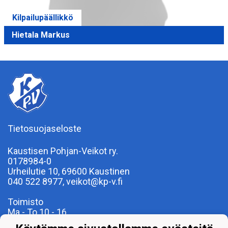
Kilpailupäällikkö
Hietala Markus
Tietosuojaseloste
Kaustisen Pohjan-Veikot ry.
0178984-0
Urheilutie 10, 69600 Kaustinen
040 522 8977, veikot@kp-v.fi
Toimisto
Ma - To 10 - 16
Pe suljettu