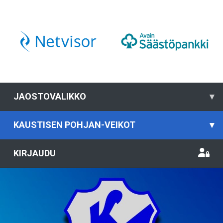
JAOSTOVALIKKO
▾
KAUSTISEN POHJAN-VEIKOT
▾
KIRJAUDU