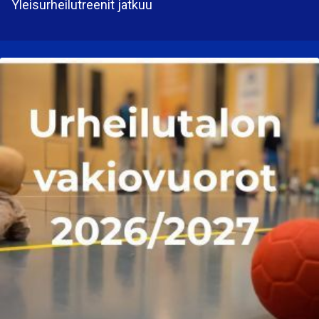
Yleisurheilutreenit jatkuu