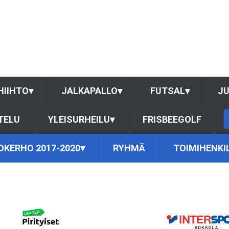
HIIHTO
▾
JALKAPALLO
▾
FUTSAL
▾
J
TELU
YLEISURHEILU
▾
FRISBEEGOLF
OKERHO 2017-2020
▾
RYHMÄ
TOIMIHENKI