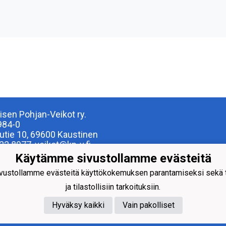
isen Pohjan-Veikot ry.
984-0
lutie 10, 69600 Kaustinen
22 8977, veikot@kp-v.fi
Käytämme sivustollamme evästeitä
sto
ustollamme evästeitä käyttökokemuksen parantamiseksi sekä to
To 10 - 16
ljettu
ja tilastollisiin tarkoituksiin.
elokuussa tavoitettavissa vain
isin ja torstaisin
Hyväksy kaikki
Vain pakolliset