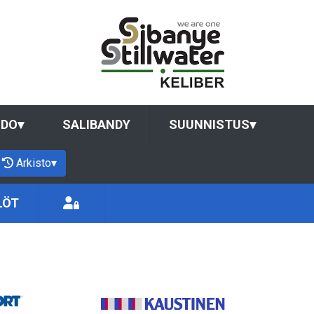
UDO
▾
SALIBANDY
SUUNNISTUS
▾
Arkisto
▾
LÖT