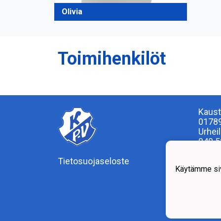
Olivia
Toimihenkilöt
Kaust
0178
Urhei
040 5
Tietosuojaseloste
Toimi
Käytämme siv
Ma - 
Pe su
Kesä-
tiista