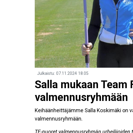
Julkaistu
:
07.11.2024
18.05
Salla mukaan Team F
valmennusryhmään
Keihäänheittäjämme Salla Koskimäki on val
valmennusryhmään.
TF-nuoret valmennusryhmän urheilijoiden 