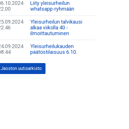
06.10.2024
Liity yleisurheilun
22.00
whatsapp-ryhmään
25.09.2024
Yleisurheilun talvikausi
22.46
alkaa viikolla 40 -
ilmoittautuminen
24.09.2024
Yleisurheilukauden
08.44
päätöstilaisuus 6.10.
Jaoston uutisarkisto