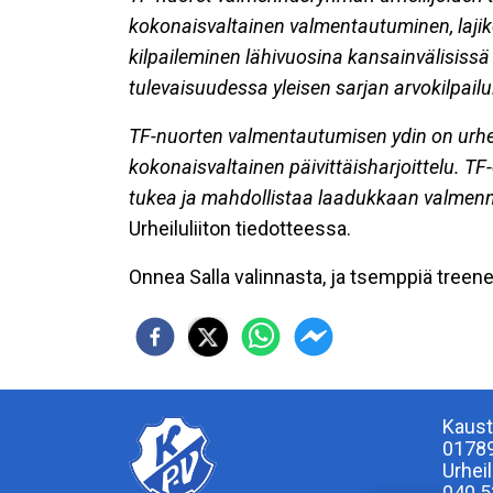
kokonaisvaltainen valmentautuminen, lajik
kilpaileminen lähivuosina kansainvälisissä
tulevaisuudessa yleisen sarjan arvokilpailu
TF-nuorten valmentautumisen ydin on urhe
kokonaisvaltainen päivittäisharjoittelu. TF
tukea ja mahdollistaa laadukkaan valmenn
Urheiluliiton tiedotteessa.
Onnea Salla valinnasta, ja tsemppiä treene
Kaust
0178
Urhei
040 5