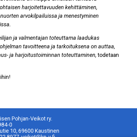
ohtaisen harjoitettavuuden kehittäminen,
 nuorten arvokilpailuissa ja menestyminen
issa.
ilijan ja valmentajan toteuttama laadukas
-ohjelman tavoitteena ja tarkoituksena on auttaa,
us- ja harjoitustoiminnan toteuttaminen,
todetaan
ihin!
isen Pohjan-Veikot ry.
984-0
lutie 10, 69600 Kaustinen
22 8977, veikot@kp-v.fi