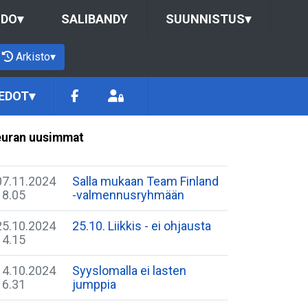
UDO
▾
SALIBANDY
SUUNNISTUS
▾
Arkisto
▾
EDOT
▾
uran uusimmat
07.11.2024
Salla mukaan Team Finland
18.05
-valmennusryhmään
25.10.2024
25.10. Liikkis - ei ohjausta
14.15
14.10.2024
Syyslomalla ei lasten
16.31
jumppia