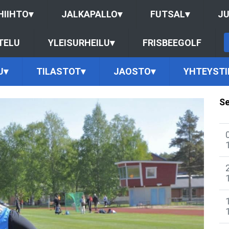
HIIHTO
▾
JALKAPALLO
▾
FUTSAL
▾
J
TELU
YLEISURHEILU
▾
FRISBEEGOLF
U
▾
TILASTOT
▾
JAOSTO
▾
YHTEYSTI
Se