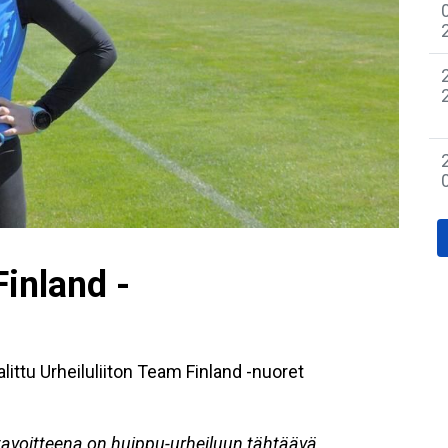
inland -
ittu Urheiluliiton Team Finland -nuoret
tavoitteena on huippu-urheiluun tähtäävä