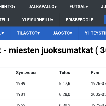
HIIHTO
▾
JALKAPALLO
▾
FUTSAL
▾
J
TELU
YLEISURHEILU
▾
FRISBEEGOLF
U
▾
TILASTOT
▾
JAOSTO
▾
YHTEYSTI
ot - miesten juoksumatkat (
Synt.vuosi
Tulos
Pvm
1949
8.17,8
1978-0
1981
8.28,0
2003-0
1952
8.30,2
1972-0