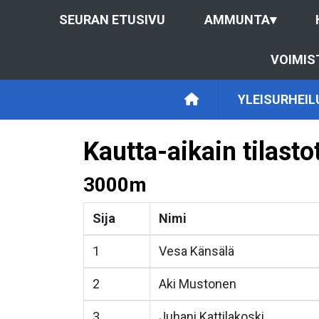
SEURAN ETUSIVU
AMMUNTA
▾
VOIMIS
YLEISURHEIL
Kautta-aikain tilast
3000m
Sija
Nimi
1
Vesa Känsälä
2
Aki Mustonen
3
Juhani Kattilakoski