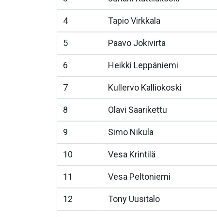
4
Tapio Virkkala
5
Paavo Jokivirta
6
Heikki Leppäniemi
7
Kullervo Kalliokoski
8
Olavi Saarikettu
9
Simo Nikula
10
Vesa Krintilä
11
Vesa Peltoniemi
12
Tony Uusitalo