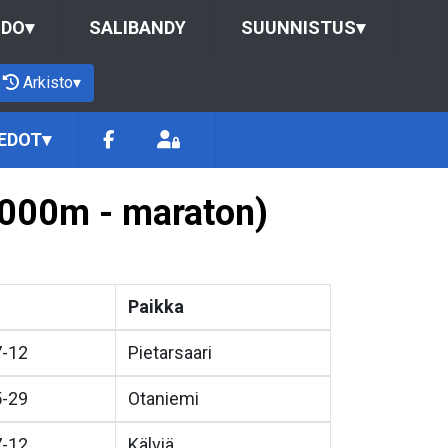
UDO
▾
SALIBANDY
SUUNNISTUS
▾
Arkisto
▾
EDOT
▾
 3000m - maraton)
Paikka
7-12
Pietarsaari
5-29
Otaniemi
7-12
Kälviä