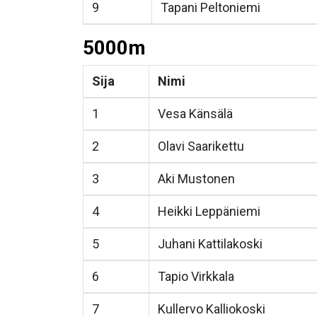
9
Tapani Peltoniemi
5000m
Sija
Nimi
1
Vesa Känsälä
2
Olavi Saarikettu
3
Aki Mustonen
4
Heikki Leppäniemi
5
Juhani Kattilakoski
6
Tapio Virkkala
7
Kullervo Kalliokoski