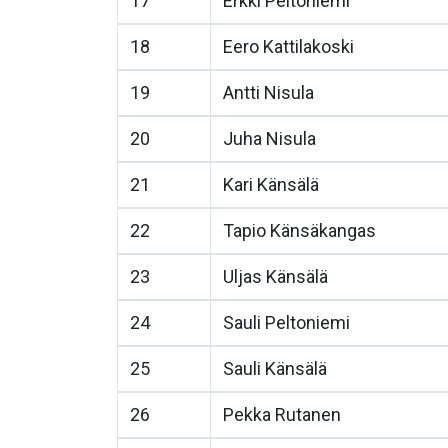
17
Erkki Peltoniemi
18
Eero Kattilakoski
19
Antti Nisula
20
Juha Nisula
21
Kari Känsälä
22
Tapio Känsäkangas
23
Uljas Känsälä
24
Sauli Peltoniemi
25
Sauli Känsälä
26
Pekka Rutanen