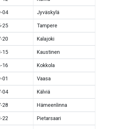
9-04
Jyväskylä
5-25
Tampere
7-20
Kalajoki
8-15
Kaustinen
6-16
Kokkola
9-01
Vaasa
7-04
Kälviä
7-28
Hämeenlinna
8-22
Pietarsaari