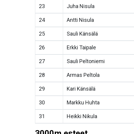
23
Juha Nisula
24
Antti Nisula
25
Sauli Känsälä
26
Erkki Taipale
27
Sauli Peltoniemi
28
Armas Peltola
29
Kari Känsälä
30
Markku Huhta
31
Heikki Nikula
3000m esteet