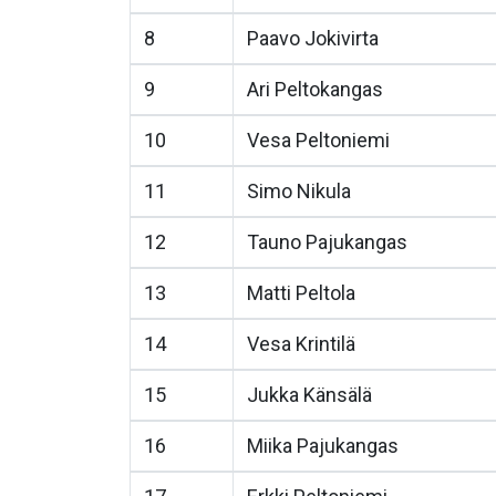
8
Paavo Jokivirta
9
Ari Peltokangas
10
Vesa Peltoniemi
11
Simo Nikula
12
Tauno Pajukangas
13
Matti Peltola
14
Vesa Krintilä
15
Jukka Känsälä
16
Miika Pajukangas