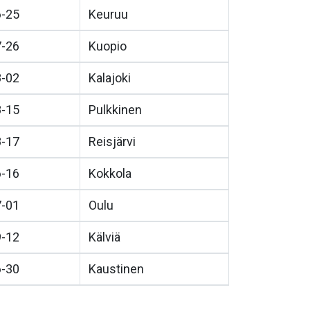
6-25
Keuruu
7-26
Kuopio
8-02
Kalajoki
8-15
Pulkkinen
8-17
Reisjärvi
6-16
Kokkola
7-01
Oulu
9-12
Kälviä
6-30
Kaustinen