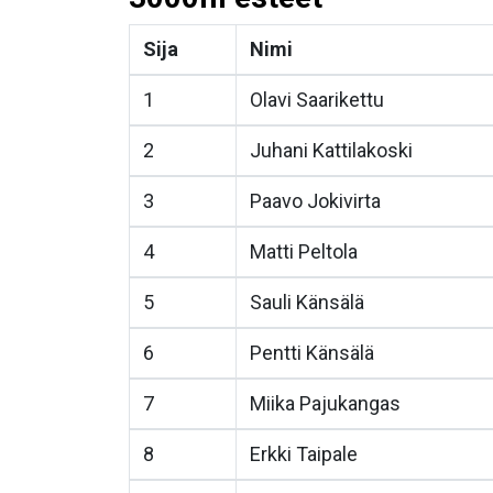
Sija
Nimi
1
Olavi Saarikettu
2
Juhani Kattilakoski
3
Paavo Jokivirta
4
Matti Peltola
5
Sauli Känsälä
6
Pentti Känsälä
7
Miika Pajukangas
8
Erkki Taipale