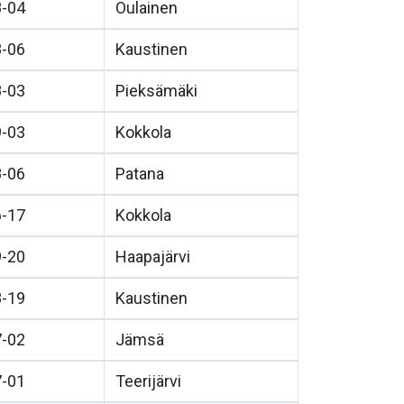
8-04
Oulainen
8-06
Kaustinen
8-03
Pieksämäki
9-03
Kokkola
8-06
Patana
6-17
Kokkola
9-20
Haapajärvi
8-19
Kaustinen
7-02
Jämsä
7-01
Teerijärvi