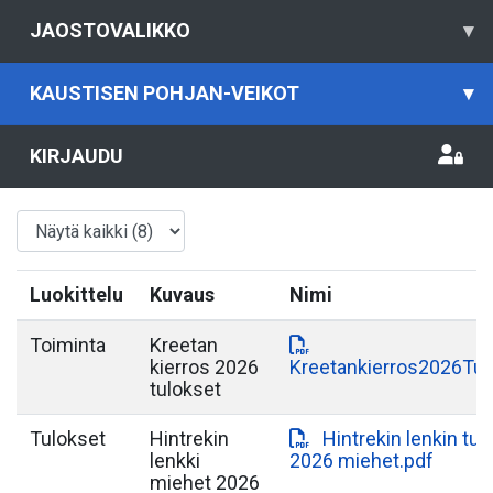
JAOSTOVALIKKO
▾
KAUSTISEN POHJAN-VEIKOT
▾
KIRJAUDU
Luokittelu
Kuvaus
Nimi
Toiminta
Kreetan
kierros 2026
Kreetankierros2026Tul
tulokset
Tulokset
Hintrekin
Hintrekin lenkin tul
lenkki
2026 miehet.pdf
miehet 2026