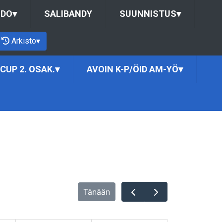
UDO
▾
SALIBANDY
SUUNNISTUS
▾
Arkisto
▾
CUP 2. OSAK.
▾
AVOIN K-P/ÖID AM-YÖ
▾