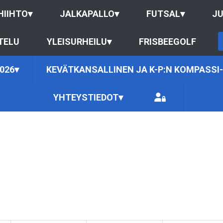
HIIHTO
▾
JALKAPALLO
▾
FUTSAL
▾
J
TELU
YLEISURHEILU
▾
FRISBEEGOLF
026
▾
KEVÄTKANSALLINEN JA K-P:N KOMPASSI-
YHTEYSTIEDOT
▾