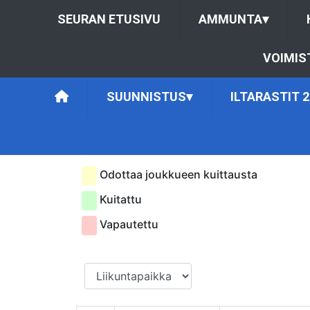
SEURAN ETUSIVU
AMMUNTA
▾
VOIMIS
SUUNNISTUS
▾
ILTARASTIT 2