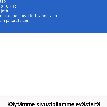
sto
To 10 - 16
ljettu
elokuussa tavoitettavissa vain
isin ja torstaisin
Käytämme sivustollamme evästeitä