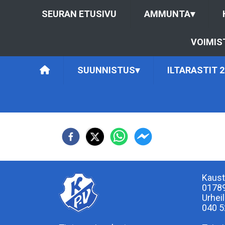
SEURAN ETUSIVU
AMMUNTA
▾
VOIMIS
SUUNNISTUS
▾
ILTARASTIT 2
Kaust
0178
Urhei
040 5