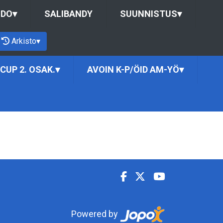
UDO
▾
SALIBANDY
SUUNNISTUS
▾
Arkisto
▾
CUP 2. OSAK.
▾
AVOIN K-P/ÖID AM-YÖ
▾
Powered by