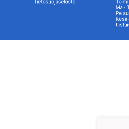
Tietosuojaseloste
Toimi
Ma - 
Pe su
Kesä-
tiista