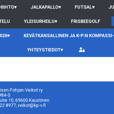
HIIHTO
▾
JALKAPALLO
▾
FUTSAL
▾
J
TELU
YLEISURHEILU
▾
FRISBEEGOLF
026
▾
KEVÄTKANSALLINEN JA K-P:N KOMPASSI-
YHTEYSTIEDOT
▾
isen Pohjan-Veikot ry.
984-0
lutie 10, 69600 Kaustinen
22 8977, veikot@kp-v.fi