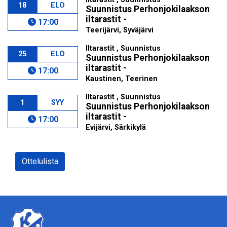
18
ELO
Suunnistus Perhonjokilaakson
iltarastit -
17:00
Teerijärvi, Syväjärvi
Iltarastit , Suunnistus
25
ELO
Suunnistus Perhonjokilaakson
iltarastit -
17:00
Kaustinen, Teerinen
Iltarastit , Suunnistus
1
SYY
Suunnistus Perhonjokilaakson
iltarastit -
17:00
Evijärvi, Särkikylä
Ottelulista