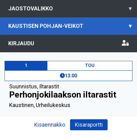
JAOSTOVALIKKO
▾
KAUSTISEN POHJAN-VEIKOT
▾
KIRJAUDU
1
TOU
13.00
Suunnistus
,
Iltarastit
Perhonjokilaakson iltarastit
Kaustinen, Urheilukeskus
Kisaennakko
Kisaraportti