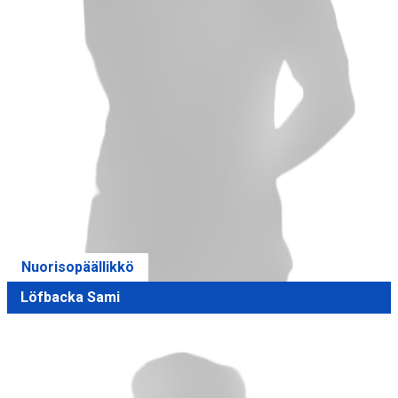
Nuorisopäällikkö
Löfbacka Sami