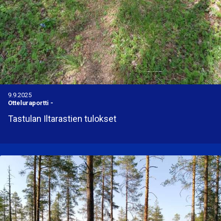
9.9.2025
Otteluraportti
-
Tastulan Iltarastien tulokset