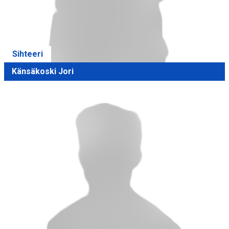
Sihteeri
Känsäkoski Jori