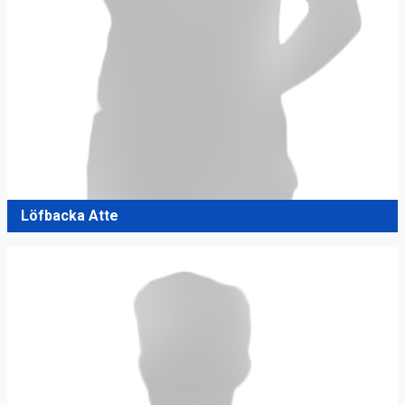
Löfbacka Atte