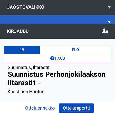
JAOSTOVALIKKO
▾
▾
KIRJAUDU
19
ELO
17.00
Suunnistus
,
Iltarastit
Suunnistus Perhonjokilaakson
iltarastit -
Kaustinen Huntus
Otteluennakko
Otteluraportti