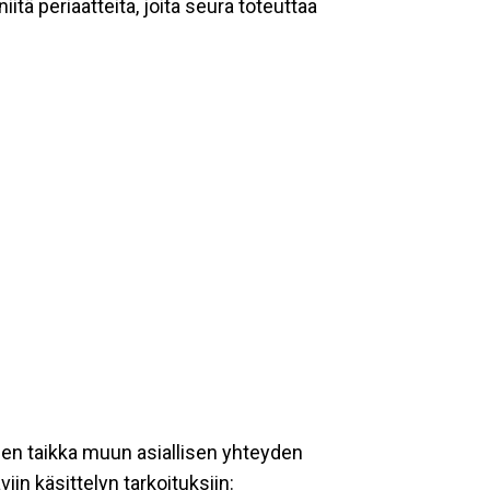
tä periaatteita, joita seura toteuttaa
een taikka muun asiallisen yhteyden
iin käsittelyn tarkoituksiin: