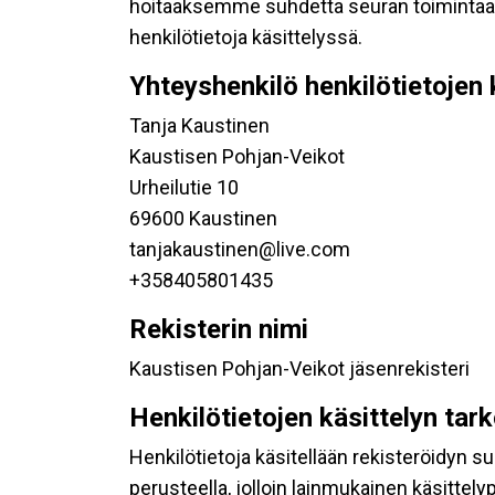
hoitaaksemme suhdetta seuran toimintaan os
henkilötietoja käsittelyssä.
Yhteyshenkilö henkilötietojen 
Tanja Kaustinen
Kaustisen Pohjan-Veikot
Urheilutie 10
69600 Kaustinen
tanjakaustinen@live.com
+358405801435
Rekisterin nimi
Kaustisen Pohjan-Veikot jäsenrekisteri
Henkilötietojen käsittelyn tar
Henkilötietoja käsitellään rekisteröidyn 
perusteella, jolloin lainmukainen käsittelyp