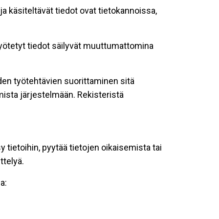
ja käsiteltävät tiedot ovat tietokannoissa,
 syötetyt tiedot säilyvät muuttumattomina
oiden työtehtävien suorittaminen sitä
ista järjestelmään. Rekisteristä
tietoihin, pyytää tietojen oikaisemista tai
ttelyä.
a: