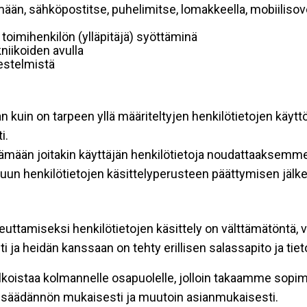
mään, sähköpostitse, puhelimitse, lomakkeella, mobiilisove
i toimihenkilön (ylläpitäjä) syöttäminä
niikoiden avulla
rjestelmistä
an kuin on tarpeen yllä määriteltyjen henkilötietojen käytt
i.
ttämään joitakin käyttäjän henkilötietoja noudattaaksemme
un henkilötietojen käsittelyperusteen päättymisen jälk
teuttamiseksi henkilötietojen käsittely on välttämätöntä, v
 ja heidän kanssaan on tehty erillisen salassapito ja tie
koistaa kolmannelle osapuolelle, jolloin takaamme sopimus
insäädännön mukaisesti ja muutoin asianmukaisesti.