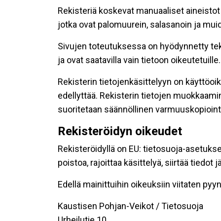
Rekisteriä koskevat manuaaliset aineistot s
jotka ovat palomuurein, salasanoin ja muid
Sivujen toteutuksessa on hyödynnetty tekni
ja ovat saatavilla vain tietoon oikeutetuille.
Rekisterin tietojenkäsittelyyn on käyttöoik
edellyttää. Rekisterin tietojen muokkaami
suoritetaan säännöllinen varmuuskopiointi
Rekisteröidyn oikeudet
Rekisteröidyllä on EU: tietosuoja-asetukse
poistoa, rajoittaa käsittelyä, siirtää tiedo
Edellä mainittuihin oikeuksiin viitaten pyynn
Kaustisen Pohjan-Veikot / Tietosuoja
Urheilutie 10