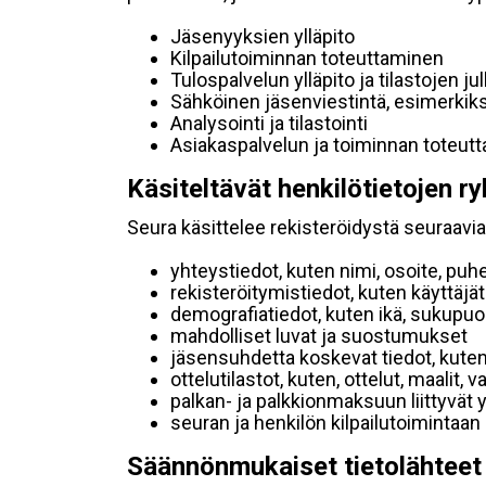
Jäsenyyksien ylläpito
Kilpailutoiminnan toteuttaminen
Tulospalvelun ylläpito ja tilastojen ju
Sähköinen jäsenviestintä, esimerkik
Analysointi ja tilastointi
Asiakaspalvelun ja toiminnan toteut
Käsiteltävät henkilötietojen ry
Seura käsittelee rekisteröidystä seuraavia 
yhteystiedot, kuten nimi, osoite, puh
rekisteröitymistiedot, kuten käyttäj
demografiatiedot, kuten ikä, sukupuoli 
mahdolliset luvat ja suostumukset
jäsensuhdetta koskevat tiedot, kuten
ottelutilastot, kuten, ottelut, maalit,
palkan- ja palkkionmaksuun liittyvät 
seuran ja henkilön kilpailutoimintaan
Säännönmukaiset tietolähteet