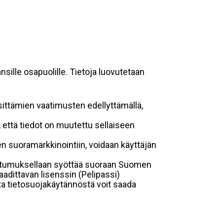
sille osapuolille. Tietoja luovutetaan
sittämien vaatimusten edellyttämällä,
n, että tiedot on muutettu sellaiseen
suoramarkkinointiin, voidaan käyttäjän
suostumuksellaan syöttää suoraan Suomen
aadittavan lisenssin (Pelipassi)
sta tietosuojakäytännöstä voit saada