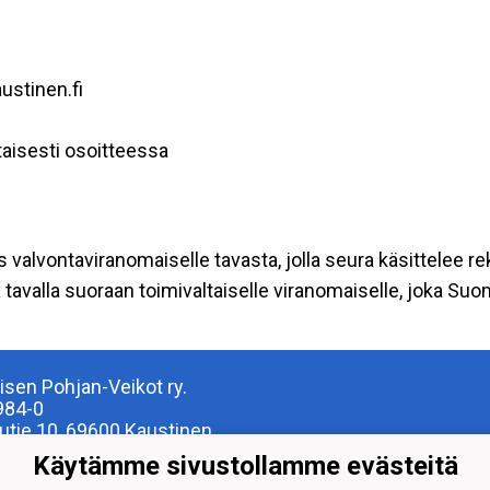
ustinen.fi
aisesti osoitteessa
s valvontaviranomaiselle tavasta, jolla seura käsittelee re
tavalla suoraan toimivaltaiselle viranomaiselle, joka Su
isen Pohjan-Veikot ry.
984-0
lutie 10, 69600 Kaustinen
22 8977, veikot@kp-v.fi
Käytämme sivustollamme evästeitä