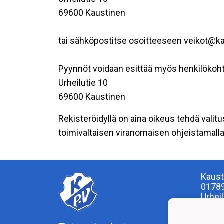
69600 Kaustinen
tai sähköpostitse osoitteeseen veikot@ka
Pyynnöt voidaan esittää myös henkilökoht
Urheilutie 10
69600 Kaustinen
Rekisteröidyllä on aina oikeus tehdä valitu
toimivaltaisen viranomaisen ohjeistamalla 
Kaust
0178
Urhei
040 5