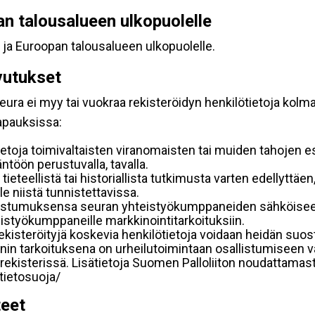
pan talousalueen ulkopuolelle
 ja Euroopan talousalueen ulkopuolelle.
vutukset
ura ei myy tai vuokraa rekisteröidyn henkilötietoja kolman
tapauksissa:
etoja toimivaltaisten viranomaisten tai muiden tahojen e
töön perustuvalla, tavalla.
 tieteellistä tai historiallista tutkimusta varten edellyttäe
e niistä tunnistettavissa.
uostumuksensa seuran yhteistyökumppaneiden sähköiseen 
hteistyökumppaneille markkinointitarkoituksiin.
 rekisteröityjä koskevia henkilötietoja voidaan heidän 
iennin tarkoituksena on urheilutoimintaan osallistumiseen v
kka-rekisterissä. Lisätietoja Suomen Palloliiton noudattama
/tietosuoja/
teet