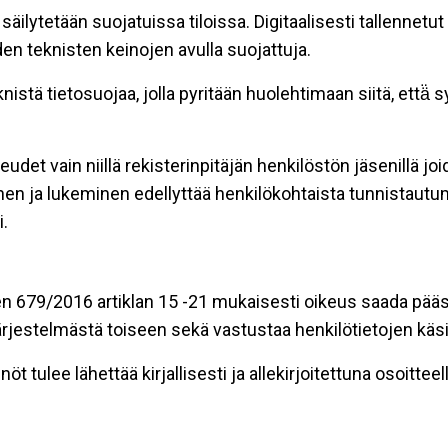
äilytetään suojatuissa tiloissa. Digitaalisesti tallennetut 
en teknisten keinojen avulla suojattuja.
stä tietosuojaa, jolla pyritään huolehtimaan siitä, että̈
eudet vain niillä rekisterinpitäjän henkilöstön jäsenillä j
nen ja lukeminen edellyttää henkilökohtaista tunnistautum
.
n 679/2016 artiklan 15 -21 mukaisesti oikeus saada pääsy 
t järjestelmästä toiseen sekä vastustaa henkilötietojen käsi
öt tulee lähettää kirjallisesti ja allekirjoitettuna osoitteell