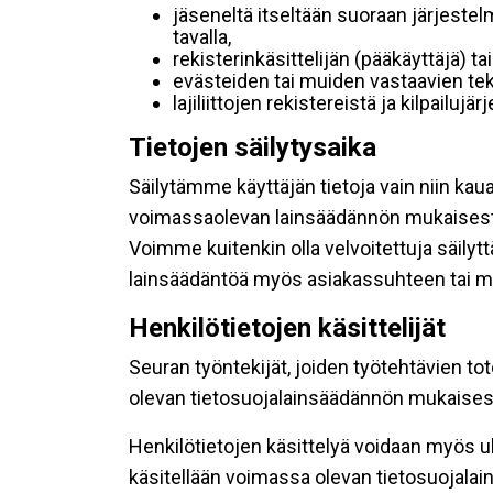
jäseneltä itseltään suoraan järjestel
tavalla,
rekisterinkäsittelijän (pääkäyttäjä) ta
evästeiden tai muiden vastaavien tek
lajiliittojen rekistereistä ja kilpailujä
Tietojen säilytysaika
Säilytämme käyttäjän tietoja vain niin kau
voimassaolevan lainsäädännön mukaisest
Voimme kuitenkin olla velvoitettuja säily
lainsäädäntöä myös asiakassuhteen tai mu
Henkilötietojen käsittelijät
Seuran työntekijät, joiden työtehtävien to
olevan tietosuojalainsäädännön mukaisesti
Henkilötietojen käsittelyä voidaan myös ul
käsitellään voimassa olevan tietosuojala