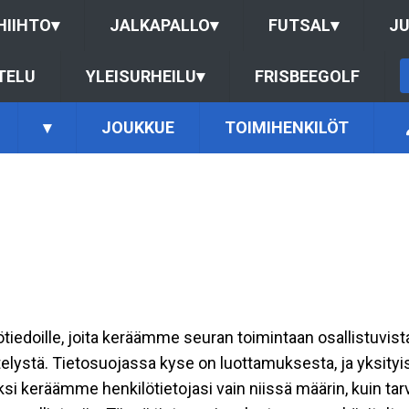
HIIHTO
▾
JALKAPALLO
▾
FUTSAL
▾
J
TELU
YLEISURHEILU
▾
FRISBEEGOLF
▾
JOUKKUE
TOIMIHENKILÖT
ilötiedoille, joita keräämme seuran toimintaan osallistuvist
ttelystä. Tietosuojassa kyse on luottamuksesta, ja yksity
ksi keräämme henkilötietojasi vain niissä määrin, kuin ta