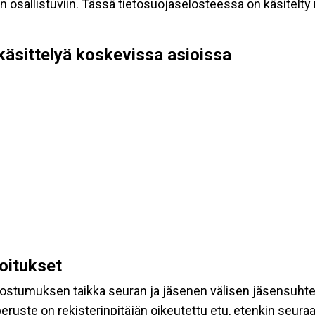
allistuviin. Tässä tietosuojaselosteessa on käsitelty nii
käsittelyä koskevissa asioissa
koitukset
suostumuksen taikka seuran ja jäsenen välisen jäsensuht
eruste on rekisterinpitäjän oikeutettu etu, etenkin seuraav