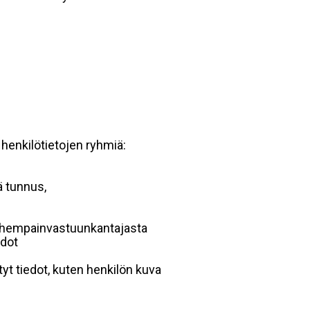
 henkilötietojen ryhmiä:
ä tunnus,
 vanhempainvastuunkantajasta
edot
yt tiedot, kuten henkilön kuva