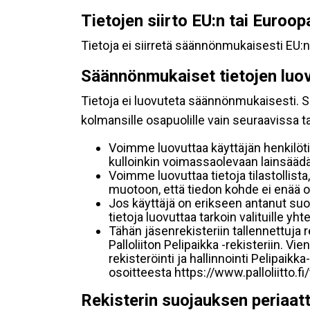
Tietojen siirto EU:n tai Euroo
Tietoja ei siirretä säännönmukaisesti EU:n
Säännönmukaiset tietojen luo
Tietoja ei luovuteta säännönmukaisesti. Se
kolmansille osapuolille vain seuraavissa 
Voimme luovuttaa käyttäjän henkilöti
kulloinkin voimassaolevaan lainsäädän
Voimme luovuttaa tietoja tilastollista,
muotoon, että tiedon kohde ei enää ol
Jos käyttäjä on erikseen antanut s
tietoja luovuttaa tarkoin valituille y
Tähän jäsenrekisteriin tallennettuja
Palloliiton Pelipaikka -rekisteriin. V
rekisteröinti ja hallinnointi Pelipai
osoitteesta https://www.palloliitto.fi
Rekisterin suojauksen periaat