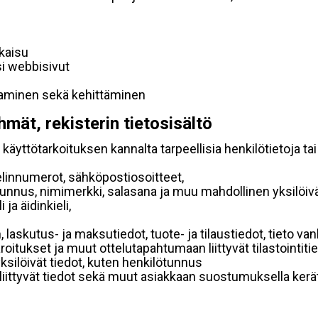
lkaisu
si webbisivut
taminen sekä kehittäminen
hmät, rekisterin tietosisältö
käyttötarkoituksen kannalta tarpeellisia henkilötietoja tai
elinnumerot, sähköpostiosoitteet,
ätunnus, nimimerkki, salasana ja muu mahdollinen yksilöiv
ja äidinkieli,
, laskutus- ja maksutiedot, tuote- ja tilaustiedot, tieto
 varoitukset ja muut ottelutapahtumaan liittyvät tilastointiti
yksilöivät tiedot, kuten henkilötunnus
 liittyvät tiedot sekä muut asiakkaan suostumuksella kerät