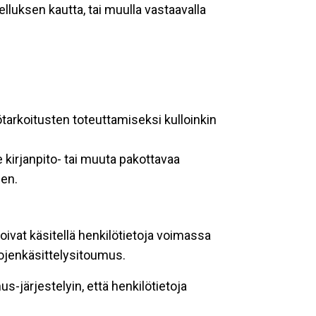
lluksen kautta, tai muulla vastaavalla
ötarkoitusten toteuttamiseksi kulloinkin
 kirjanpito- tai muuta pakottavaa
een.
oivat käsitellä henkilötietoja voimassa
tojenkäsittelysitoumus.
-järjestelyin, että henkilötietoja