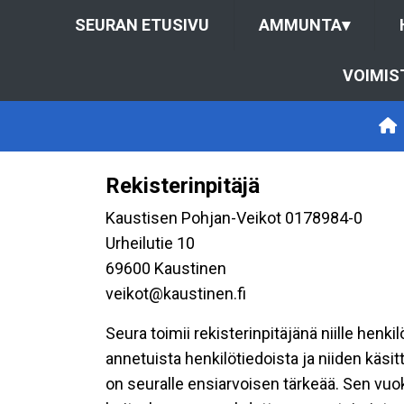
SEURAN ETUSIVU
AMMUNTA
▾
VOIMIS
Rekisterinpitäjä
Kaustisen Pohjan-Veikot 0178984-0
Urheilutie 10
69600 Kaustinen
veikot@kaustinen.fi
Seura toimii rekisterinpitäjänä niille henk
annetuista henkilötiedoista ja niiden käsi
on seuralle ensiarvoisen tärkeää. Sen vuo