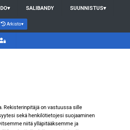
UDO
▾
SALIBANDY
SUUNNISTUS
▾
Arkisto
▾
a. Rekisterinpitäjä on vastuussa sille
isyytesi sekä henkilötietojesi suojaaminen
rvitsemme niitä ylläpitääksemme ja