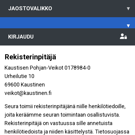
JAOSTOVALIKKO
▾
▾
KIRJAUDU
Rekisterinpitäjä
Kaustisen Pohjan-Veikot 0178984-0
Urheilutie 10
69600 Kaustinen
veikot@kaustinen.fi
Seura toimii rekisterinpitäjänä niille henkilötiedoille,
joita keräämme seuran toimintaan osallistuvista.
Rekisterinpitäjä on vastuussa sille annetuista
henkilötiedoista ja niiden käsittelystä. Tietosuojassa