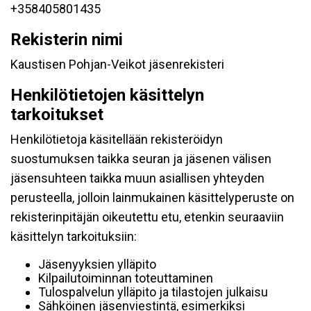
+358405801435
Rekisterin nimi
Kaustisen Pohjan-Veikot jäsenrekisteri
Henkilötietojen käsittelyn
tarkoitukset
Henkilötietoja käsitellään rekisteröidyn
suostumuksen taikka seuran ja jäsenen välisen
jäsensuhteen taikka muun asiallisen yhteyden
perusteella, jolloin lainmukainen käsittelyperuste on
rekisterinpitäjän oikeutettu etu, etenkin seuraaviin
käsittelyn tarkoituksiin:
Jäsenyyksien ylläpito
Kilpailutoiminnan toteuttaminen
Tulospalvelun ylläpito ja tilastojen julkaisu
Sähköinen jäsenviestintä, esimerkiksi