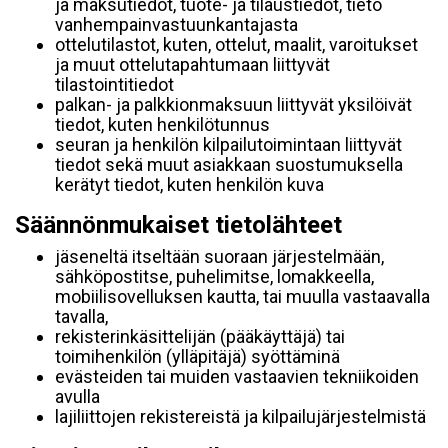
ja maksutiedot, tuote- ja tilaustiedot, tieto
vanhempainvastuunkantajasta
ottelutilastot, kuten, ottelut, maalit, varoitukset
ja muut ottelutapahtumaan liittyvät
tilastointitiedot
palkan- ja palkkionmaksuun liittyvät yksilöivät
tiedot, kuten henkilötunnus
seuran ja henkilön kilpailutoimintaan liittyvät
tiedot sekä muut asiakkaan suostumuksella
kerätyt tiedot, kuten henkilön kuva
Säännönmukaiset tietolähteet
jäseneltä itseltään suoraan järjestelmään,
sähköpostitse, puhelimitse, lomakkeella,
mobiilisovelluksen kautta, tai muulla vastaavalla
tavalla,
rekisterinkäsittelijän (pääkäyttäjä) tai
toimihenkilön (ylläpitäjä) syöttäminä
evästeiden tai muiden vastaavien tekniikoiden
avulla
lajiliittojen rekistereistä ja kilpailujärjestelmistä