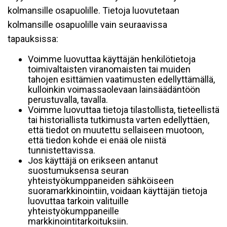
kolmansille osapuolille. Tietoja luovutetaan
kolmansille osapuolille vain seuraavissa
tapauksissa:
Voimme luovuttaa käyttäjän henkilötietoja
toimivaltaisten viranomaisten tai muiden
tahojen esittämien vaatimusten edellyttämällä,
kulloinkin voimassaolevaan lainsäädäntöön
perustuvalla, tavalla.
Voimme luovuttaa tietoja tilastollista, tieteellistä
tai historiallista tutkimusta varten edellyttäen,
että tiedot on muutettu sellaiseen muotoon,
että tiedon kohde ei enää ole niistä
tunnistettavissa.
Jos käyttäjä on erikseen antanut
suostumuksensa seuran
yhteistyökumppaneiden sähköiseen
suoramarkkinointiin, voidaan käyttäjän tietoja
luovuttaa tarkoin valituille
yhteistyökumppaneille
markkinointitarkoituksiin.