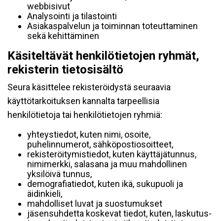
webbisivut
Analysointi ja tilastointi
Asiakaspalvelun ja toiminnan toteuttaminen
sekä kehittäminen
Käsiteltävät henkilötietojen ryhmät,
rekisterin tietosisältö
Seura käsittelee rekisteröidystä seuraavia
käyttötarkoituksen kannalta tarpeellisia
henkilötietoja tai henkilötietojen ryhmiä:
yhteystiedot, kuten nimi, osoite,
puhelinnumerot, sähköpostiosoitteet,
rekisteröitymistiedot, kuten käyttäjätunnus,
nimimerkki, salasana ja muu mahdollinen
yksilöivä tunnus,
demografiatiedot, kuten ikä, sukupuoli ja
äidinkieli,
mahdolliset luvat ja suostumukset
jäsensuhdetta koskevat tiedot, kuten, laskutus-