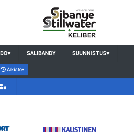
UDO
▾
SALIBANDY
SUUNNISTUS
▾
Arkisto
▾