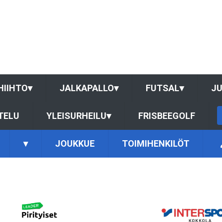
HIIHTO
▾
JALKAPALLO
▾
FUTSAL
▾
J
TELU
YLEISURHEILU
▾
FRISBEEGOLF
▾
JOUKKUE
TOIMIHENKILÖT