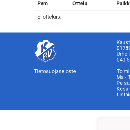
Pvm
Ottelu
Paikk
Ei otteluita
Kaust
0178
Urhei
040 5
Tietosuojaseloste
Toimi
Ma - 
Pe su
Kesä-
tiista