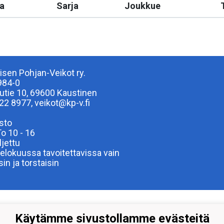
a
Sarja
Joukkue
isen Pohjan-Veikot ry.
984-0
lutie 10, 69600 Kaustinen
22 8977, veikot@kp-v.fi
sto
To 10 - 16
ljettu
elokuussa tavoitettavissa vain
isin ja torstaisin
Käytämme sivustollamme evästeitä