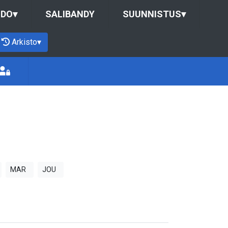
UDO
▾
SALIBANDY
SUUNNISTUS
▾
Arkisto
▾
MAR
JOU