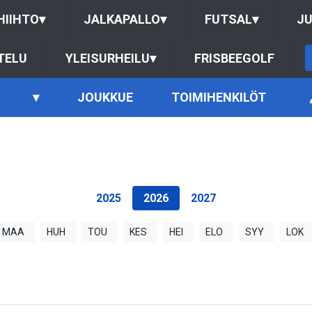
HIIHTO
▾
JALKAPALLO
▾
FUTSAL
▾
J
TELU
YLEISURHEILU
▾
FRISBEEGOLF
▾
JOUKKUE
TOIMIHENKILÖT
2025
2026
2027
MAA
HUH
TOU
KES
HEI
ELO
SYY
LOK