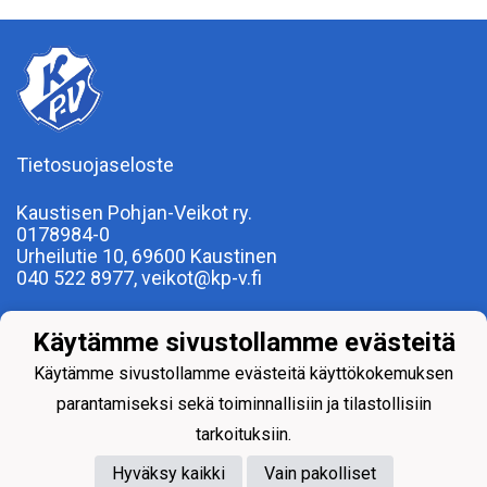
Tietosuojaseloste
Kaustisen Pohjan-Veikot ry.
0178984-0
Urheilutie 10, 69600 Kaustinen
040 522 8977, veikot@kp-v.fi
Toimisto
Käytämme sivustollamme evästeitä
Ma - To 10 - 16
Pe suljettu
Käytämme sivustollamme evästeitä käyttökokemuksen
Kesä-elokuussa tavoitettavissa vain tiistaisin ja
parantamiseksi sekä toiminnallisiin ja tilastollisiin
torstaisin
tarkoituksiin.
Hyväksy kaikki
Vain pakolliset