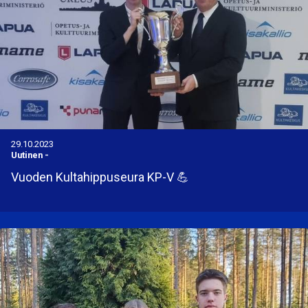
29.10.2023
Uutinen
-
Vuoden Kultahippuseura KP-V 💪