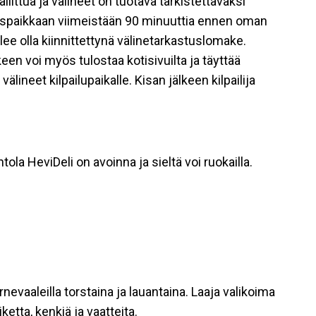
allittua ja välineet on tuotava tarkistettavaksi
uspaikkaan viimeistään 90 minuuttia ennen oman
ee olla kiinnittettynä välinetarkastuslomake.
en voi myös tulostaa kotisivuilta ja täyttää
älineet kilpailupaikalle. Kisan jälkeen kilpailija
ola HeviDeli on avoinna ja sieltä voi ruokailla.
evaaleilla torstaina ja lauantaina. Laaja valikoima
etta, kenkiä ja vaatteita.