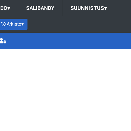
UDO
▾
SALIBANDY
SUUNNISTUS
▾
Arkisto
▾