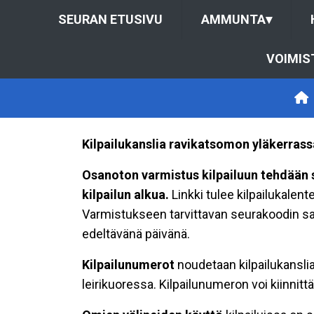
SEURAN ETUSIVU
AMMUNTA
▾
VOIMIS
Kilpailukanslia ravikatsomon yläkerrass
Osanoton varmistus kilpailuun tehdään 
kilpailun alkua.
Linkki tulee kilpailukalent
Varmistukseen tarvittavan seurakoodin saa
edeltävänä päivänä.
Kilpailunumerot
noudetaan kilpailukanslia
leirikuoressa. Kilpailunumeron voi kiinnittä