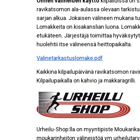
Omien välineiden käyttö
kilpailuissa on s
ravikatsomon ala-aulassa olevaan tarkist
sarjan alkua. Jokaisen välineen mukana tul
Lomakkeita on kisakanslian luona. Lomakke
etukäteen. Järjestäjä toimittaa hyväksytyt v
huolehtii itse välineensä heittopaikalta.
Valinetarkastuslomake.pdf
Kaikkina kilpailupäivänä ravikatsomon ravint
Kilpailupaikalla on kahvio ja makkaragrilli.
Urheilu-Shop:lla on myyntipiste Moukarikarn
moukarinheiton välineistöä ym urheilutarvik