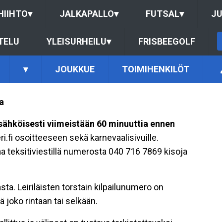
HIIHTO
▾
JALKAPALLO
▾
FUTSAL
▾
J
TELU
YLEISURHEILU
▾
FRISBEEGOLF
▾
JOUKKUE
TOIMIHENKILÖT
a
sähköisesti viimeistään 60 minuuttia ennen
eri.fi osoitteeseen sekä karnevaalisivuille.
 teksitiviestillä numerosta 040 716 7869 kisoja
sta. Leiriläisten torstain kilpailunumero on
ä joko rintaan tai selkään.