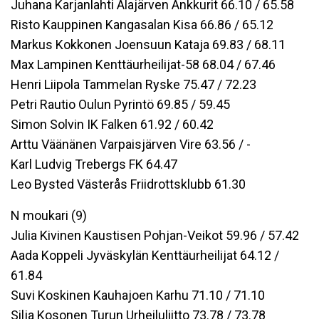
Juhana Karjanlahti Alajärven Ankkurit 66.10 / 65.58
Risto Kauppinen Kangasalan Kisa 66.86 / 65.12
Markus Kokkonen Joensuun Kataja 69.83 / 68.11
Max Lampinen Kenttäurheilijat-58 68.04 / 67.46
Henri Liipola Tammelan Ryske 75.47 / 72.23
Petri Rautio Oulun Pyrintö 69.85 / 59.45
Simon Solvin IK Falken 61.92 / 60.42
Arttu Väänänen Varpaisjärven Vire 63.56 / -
Karl Ludvig Trebergs FK 64.47
Leo Bysted Västerås Friidrottsklubb 61.30
N moukari (9)
Julia Kivinen Kaustisen Pohjan-Veikot 59.96 / 57.42
Aada Koppeli Jyväskylän Kenttäurheilijat 64.12 /
61.84
Suvi Koskinen Kauhajoen Karhu 71.10 / 71.10
Silja Kosonen Turun Urheiluliitto 73.78 / 73.78