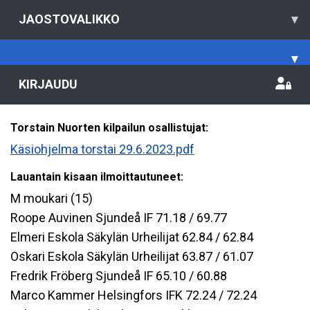
JAOSTOVALIKKO
▾
▾
KIRJAUDU
Torstain Nuorten kilpailun osallistujat:
Käsiohjelma torstai 29.6.2023.pdf
Lauantain kisaan ilmoittautuneet:
M moukari (15)
Roope Auvinen Sjundeå IF 71.18 / 69.77
Elmeri Eskola Säkylän Urheilijat 62.84 / 62.84
Oskari Eskola Säkylän Urheilijat 63.87 / 61.07
Fredrik Fröberg Sjundeå IF 65.10 / 60.88
Marco Kammer Helsingfors IFK 72.24 / 72.24