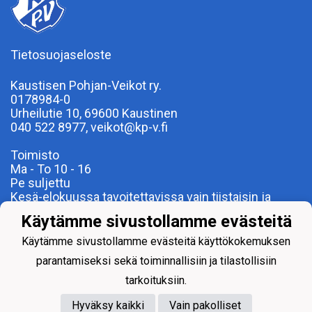
Tietosuojaseloste
Kaustisen Pohjan-Veikot ry.
0178984-0
Urheilutie 10, 69600 Kaustinen
040 522 8977, veikot@kp-v.fi
Toimisto
Ma - To 10 - 16
Pe suljettu
Kesä-elokuussa tavoitettavissa vain tiistaisin ja
torstaisin
Käytämme sivustollamme evästeitä
Käytämme sivustollamme evästeitä käyttökokemuksen
parantamiseksi sekä toiminnallisiin ja tilastollisiin
tarkoituksiin.
Hyväksy kaikki
Vain pakolliset
Powered by