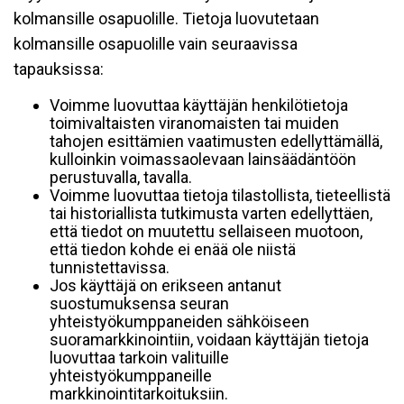
kolmansille osapuolille. Tietoja luovutetaan
kolmansille osapuolille vain seuraavissa
tapauksissa:
Voimme luovuttaa käyttäjän henkilötietoja
toimivaltaisten viranomaisten tai muiden
tahojen esittämien vaatimusten edellyttämällä,
kulloinkin voimassaolevaan lainsäädäntöön
perustuvalla, tavalla.
Voimme luovuttaa tietoja tilastollista, tieteellistä
tai historiallista tutkimusta varten edellyttäen,
että tiedot on muutettu sellaiseen muotoon,
että tiedon kohde ei enää ole niistä
tunnistettavissa.
Jos käyttäjä on erikseen antanut
suostumuksensa seuran
yhteistyökumppaneiden sähköiseen
suoramarkkinointiin, voidaan käyttäjän tietoja
luovuttaa tarkoin valituille
yhteistyökumppaneille
markkinointitarkoituksiin.