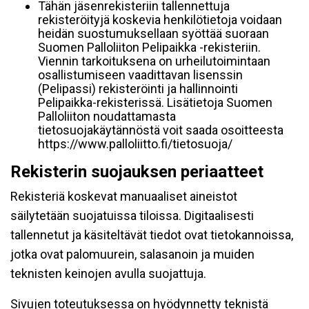
Tähän jäsenrekisteriin tallennettuja
rekisteröityjä koskevia henkilötietoja voidaan
heidän suostumuksellaan syöttää suoraan
Suomen Palloliiton Pelipaikka -rekisteriin.
Viennin tarkoituksena on urheilutoimintaan
osallistumiseen vaadittavan lisenssin
(Pelipassi) rekisteröinti ja hallinnointi
Pelipaikka-rekisterissä. Lisätietoja Suomen
Palloliiton noudattamasta
tietosuojakäytännöstä voit saada osoitteesta
https://www.palloliitto.fi/tietosuoja/
Rekisterin suojauksen periaatteet
Rekisteriä koskevat manuaaliset aineistot
säilytetään suojatuissa tiloissa. Digitaalisesti
tallennetut ja käsiteltävät tiedot ovat tietokannoissa,
jotka ovat palomuurein, salasanoin ja muiden
teknisten keinojen avulla suojattuja.
Sivujen toteutuksessa on hyödynnetty teknistä