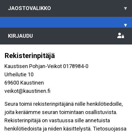
JAOSTOVALIKKO
▾
▾
KIRJAUDU
Rekisterinpitäjä
Kaustisen Pohjan-Veikot 0178984-0
Urheilutie 10
69600 Kaustinen
veikot@kaustinen.fi
Seura toimii rekisterinpitäjänä niille henkilötiedoille,
joita keräämme seuran toimintaan osallistuvista.
Rekisterinpitäjä on vastuussa sille annetuista
henkilötiedoista ja niiden käsittelystä. Tietosuojassa