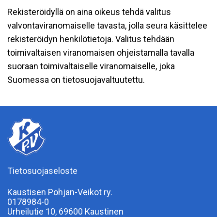
Rekisteröidyllä on aina oikeus tehdä valitus
valvontaviranomaiselle tavasta, jolla seura käsittelee
rekisteröidyn henkilötietoja. Valitus tehdään
toimivaltaisen viranomaisen ohjeistamalla tavalla
suoraan toimivaltaiselle viranomaiselle, joka
Suomessa on tietosuojavaltuutettu.
Tietosuojaseloste
Kaustisen Pohjan-Veikot ry.
0178984-0
Urheilutie 10, 69600 Kaustinen