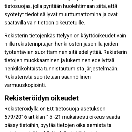
tietosuojaa, jolla pyritään huolehtimaan siitä, että̈
syötetyt tiedot säilyvät muuttumattomina ja ovat
saatavilla vain tietoon oikeutetuille.
Rekisterin tietojenkäsittelyyn on käyttöoikeudet vain
niillä rekisterinpitäjän henkilöstön jäsenillä joiden
työtehtävien suorittaminen sitä edellyttää. Rekisterin
tietojen muokkaaminen ja lukeminen edellyttää
henkilökohtaista tunnistautumista järjestelmään.
Rekisteristä suoritetaan säännöllinen
varmuuskopiointi.
Rekisteröidyn oikeudet
Rekisteröidyllä on EU: tietosuoja-asetuksen
679/2016 artiklan 15 -21 mukaisesti oikeus saada
pääsy tietoihin, pyytää tietojen oikaisemista tai