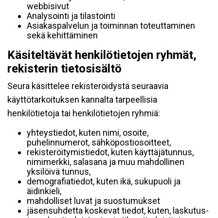
webbisivut
Analysointi ja tilastointi
Asiakaspalvelun ja toiminnan toteuttaminen
sekä kehittäminen
Käsiteltävät henkilötietojen ryhmät,
rekisterin tietosisältö
Seura käsittelee rekisteröidystä seuraavia
käyttötarkoituksen kannalta tarpeellisia
henkilötietoja tai henkilötietojen ryhmiä:
yhteystiedot, kuten nimi, osoite,
puhelinnumerot, sähköpostiosoitteet,
rekisteröitymistiedot, kuten käyttäjätunnus,
nimimerkki, salasana ja muu mahdollinen
yksilöivä tunnus,
demografiatiedot, kuten ikä, sukupuoli ja
äidinkieli,
mahdolliset luvat ja suostumukset
jäsensuhdetta koskevat tiedot, kuten, laskutus-