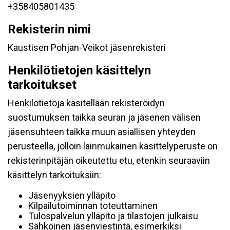
+358405801435
Rekisterin nimi
Kaustisen Pohjan-Veikot jäsenrekisteri
Henkilötietojen käsittelyn
tarkoitukset
Henkilötietoja käsitellään rekisteröidyn
suostumuksen taikka seuran ja jäsenen välisen
jäsensuhteen taikka muun asiallisen yhteyden
perusteella, jolloin lainmukainen käsittelyperuste on
rekisterinpitäjän oikeutettu etu, etenkin seuraaviin
käsittelyn tarkoituksiin:
Jäsenyyksien ylläpito
Kilpailutoiminnan toteuttaminen
Tulospalvelun ylläpito ja tilastojen julkaisu
Sähköinen jäsenviestintä, esimerkiksi