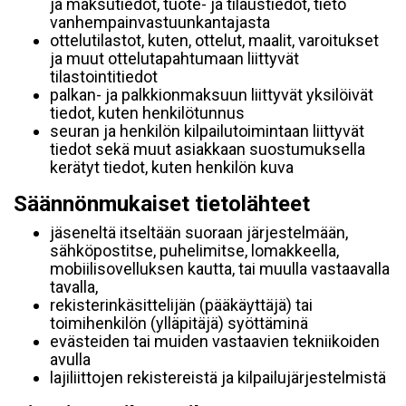
ja maksutiedot, tuote- ja tilaustiedot, tieto
vanhempainvastuunkantajasta
ottelutilastot, kuten, ottelut, maalit, varoitukset
ja muut ottelutapahtumaan liittyvät
tilastointitiedot
palkan- ja palkkionmaksuun liittyvät yksilöivät
tiedot, kuten henkilötunnus
seuran ja henkilön kilpailutoimintaan liittyvät
tiedot sekä muut asiakkaan suostumuksella
kerätyt tiedot, kuten henkilön kuva
Säännönmukaiset tietolähteet
jäseneltä itseltään suoraan järjestelmään,
sähköpostitse, puhelimitse, lomakkeella,
mobiilisovelluksen kautta, tai muulla vastaavalla
tavalla,
rekisterinkäsittelijän (pääkäyttäjä) tai
toimihenkilön (ylläpitäjä) syöttäminä
evästeiden tai muiden vastaavien tekniikoiden
avulla
lajiliittojen rekistereistä ja kilpailujärjestelmistä