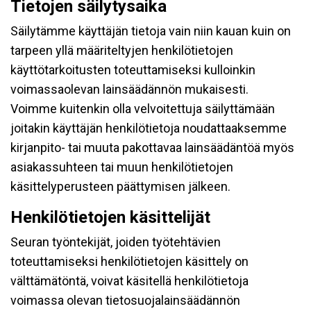
Tietojen säilytysaika
Säilytämme käyttäjän tietoja vain niin kauan kuin on
tarpeen yllä määriteltyjen henkilötietojen
käyttötarkoitusten toteuttamiseksi kulloinkin
voimassaolevan lainsäädännön mukaisesti.
Voimme kuitenkin olla velvoitettuja säilyttämään
joitakin käyttäjän henkilötietoja noudattaaksemme
kirjanpito- tai muuta pakottavaa lainsäädäntöä myös
asiakassuhteen tai muun henkilötietojen
käsittelyperusteen päättymisen jälkeen.
Henkilötietojen käsittelijät
Seuran työntekijät, joiden työtehtävien
toteuttamiseksi henkilötietojen käsittely on
välttämätöntä, voivat käsitellä henkilötietoja
voimassa olevan tietosuojalainsäädännön