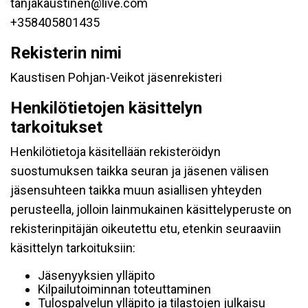
tanjakaustinen@live.com
+358405801435
Rekisterin nimi
Kaustisen Pohjan-Veikot jäsenrekisteri
Henkilötietojen käsittelyn
tarkoitukset
Henkilötietoja käsitellään rekisteröidyn
suostumuksen taikka seuran ja jäsenen välisen
jäsensuhteen taikka muun asiallisen yhteyden
perusteella, jolloin lainmukainen käsittelyperuste on
rekisterinpitäjän oikeutettu etu, etenkin seuraaviin
käsittelyn tarkoituksiin:
Jäsenyyksien ylläpito
Kilpailutoiminnan toteuttaminen
Tulospalvelun ylläpito ja tilastojen julkaisu