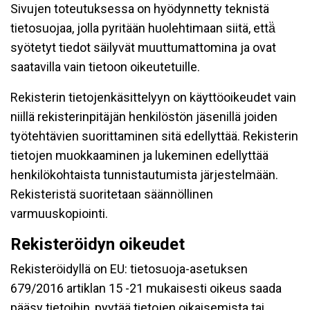
Sivujen toteutuksessa on hyödynnetty teknistä
tietosuojaa, jolla pyritään huolehtimaan siitä, että̈
syötetyt tiedot säilyvät muuttumattomina ja ovat
saatavilla vain tietoon oikeutetuille.
Rekisterin tietojenkäsittelyyn on käyttöoikeudet vain
niillä rekisterinpitäjän henkilöstön jäsenillä joiden
työtehtävien suorittaminen sitä edellyttää. Rekisterin
tietojen muokkaaminen ja lukeminen edellyttää
henkilökohtaista tunnistautumista järjestelmään.
Rekisteristä suoritetaan säännöllinen
varmuuskopiointi.
Rekisteröidyn oikeudet
Rekisteröidyllä on EU: tietosuoja-asetuksen
679/2016 artiklan 15 -21 mukaisesti oikeus saada
pääsy tietoihin, pyytää tietojen oikaisemista tai