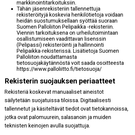
markkinointitarkoituksiin.
Tähän jäsenrekisteriin tallennettuja
rekisteröityjä koskevia henkilötietoja voidaan
heidän suostumuksellaan syöttää suoraan
Suomen Palloliiton Pelipaikka -rekisteriin.
Viennin tarkoituksena on urheilutoimintaan
osallistumiseen vaadittavan lisenssin
(Pelipassi) rekisteröinti ja hallinnointi
Pelipaikka-rekisterissä. Lisätietoja Suomen
Palloliiton noudattamasta
tietosuojakäytännöstä voit saada osoitteesta
https://www.palloliitto.fi/tietosuoja/
Rekisterin suojauksen periaatteet
Rekisteriä koskevat manuaaliset aineistot
säilytetään suojatuissa tiloissa. Digitaalisesti
tallennetut ja käsiteltävät tiedot ovat tietokannoissa,
jotka ovat palomuurein, salasanoin ja muiden
teknisten keinojen avulla suojattuja.