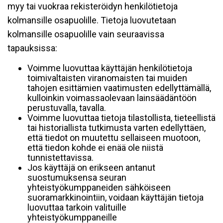
myy tai vuokraa rekisteröidyn henkilötietoja
kolmansille osapuolille. Tietoja luovutetaan
kolmansille osapuolille vain seuraavissa
tapauksissa:
Voimme luovuttaa käyttäjän henkilötietoja
toimivaltaisten viranomaisten tai muiden
tahojen esittämien vaatimusten edellyttämällä,
kulloinkin voimassaolevaan lainsäädäntöön
perustuvalla, tavalla.
Voimme luovuttaa tietoja tilastollista, tieteellistä
tai historiallista tutkimusta varten edellyttäen,
että tiedot on muutettu sellaiseen muotoon,
että tiedon kohde ei enää ole niistä
tunnistettavissa.
Jos käyttäjä on erikseen antanut
suostumuksensa seuran
yhteistyökumppaneiden sähköiseen
suoramarkkinointiin, voidaan käyttäjän tietoja
luovuttaa tarkoin valituille
yhteistyökumppaneille