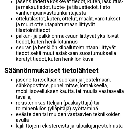
jäsensuhdetta koskevat tiedot, kuten, laskutus-
ja maksutiedot, tuote- ja tilaustiedot, tieto
vanhempainvastuunkantajasta
ottelutilastot, kuten, ottelut, maalit, varoitukset
ja muut ottelutapahtumaan liittyvät
tilastointitiedot
palkan- ja palkkionmaksuun liittyvät yksilöivät
tiedot, kuten henkilötunnus
seuran ja henkilön kilpailutoimintaan liittyvät
tiedot sekä muut asiakkaan suostumuksella
kerätyt tiedot, kuten henkilön kuva
Säännönmukaiset tietolähteet
jäseneltä itseltään suoraan järjestelmään,
sähköpostitse, puhelimitse, lomakkeella,
mobiilisovelluksen kautta, tai muulla vastaavalla
tavalla,
rekisterinkäsittelijän (pääkäyttäjä) tai
toimihenkilön (ylläpitäjä) syöttäminä
evästeiden tai muiden vastaavien tekniikoiden
avulla
lajiliittojen rekistereistä ja kilpailujärjestelmistä