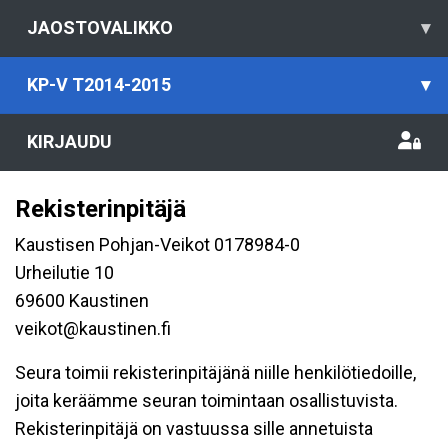
JAOSTOVALIKKO
▾
KP-V T2014-2015
▾
KIRJAUDU
Rekisterinpitäjä
Kaustisen Pohjan-Veikot 0178984-0
Urheilutie 10
69600 Kaustinen
veikot@kaustinen.fi
Seura toimii rekisterinpitäjänä niille henkilötiedoille,
joita keräämme seuran toimintaan osallistuvista.
Rekisterinpitäjä on vastuussa sille annetuista