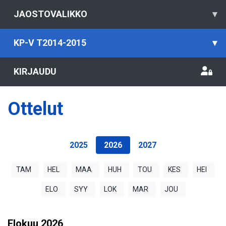
JAOSTOVALIKKO
▾
KP-V T2014-2015
▾
KIRJAUDU
Ottelut
2025
2026
2027
TAM
HEL
MAA
HUH
TOU
KES
HEI
ELO
SYY
LOK
MAR
JOU
Elokuu
2026