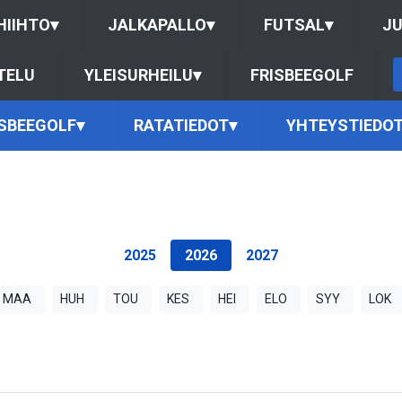
HIIHTO
▾
JALKAPALLO
▾
FUTSAL
▾
J
TELU
YLEISURHEILU
▾
FRISBEEGOLF
ISBEEGOLF
▾
RATATIEDOT
▾
YHTEYSTIEDO
2025
2026
2027
MAA
HUH
TOU
KES
HEI
ELO
SYY
LOK