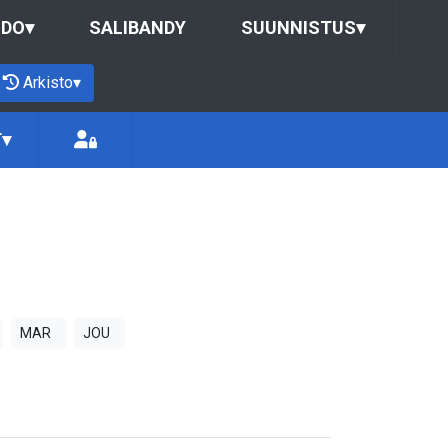
UDO
▾
SALIBANDY
SUUNNISTUS
▾
Arkisto
▾
T
▾
MAR
JOU