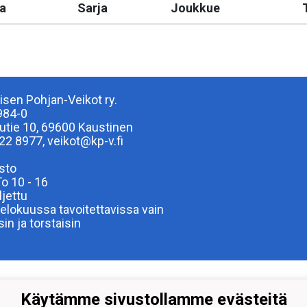
a
Sarja
Joukkue
isen Pohjan-Veikot ry.
984-0
lutie 10, 69600 Kaustinen
22 8977, veikot@kp-v.fi
sto
To 10 - 16
ljettu
elokuussa tavoitettavissa vain
isin ja torstaisin
Käytämme sivustollamme evästeitä