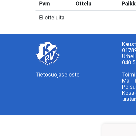
Pvm
Ottelu
Paikk
Ei otteluita
Kaust
0178
Urhei
040 5
Tietosuojaseloste
Toimi
Ma - 
Pe su
Kesä-
tiista