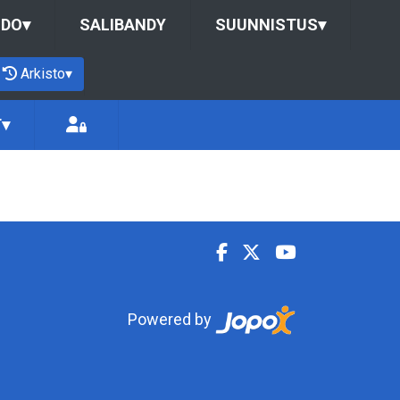
UDO
▾
SALIBANDY
SUUNNISTUS
▾
Arkisto
▾
T
▾
Powered by