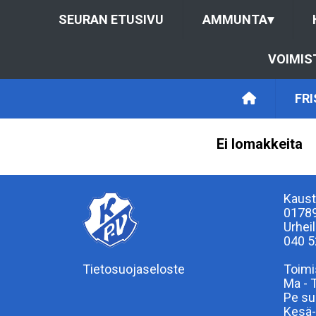
SEURAN ETUSIVU
AMMUNTA
▾
VOIMIS
FR
Ei lomakkeita
Kaust
0178
Urhei
040 5
Tietosuojaseloste
Toimi
Ma - 
Pe su
Kesä-