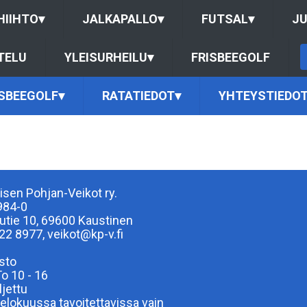
HIIHTO
▾
JALKAPALLO
▾
FUTSAL
▾
J
TELU
YLEISURHEILU
▾
FRISBEEGOLF
ISBEEGOLF
▾
RATATIEDOT
▾
YHTEYSTIEDO
isen Pohjan-Veikot ry.
984-0
lutie 10, 69600 Kaustinen
22 8977, veikot@kp-v.fi
sto
To 10 - 16
ljettu
elokuussa tavoitettavissa vain