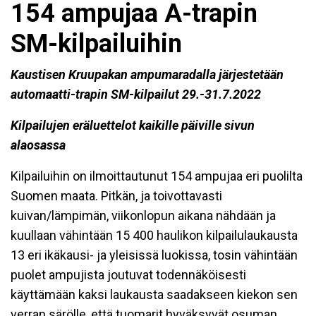
154 ampujaa A-trapin
SM-kilpailuihin
Kaustisen Kruupakan ampumaradalla järjestetään
automaatti-trapin SM-kilpailut 29.-31.7.2022
Kilpailujen eräluettelot kaikille päiville sivun
alaosassa
Kilpailuihin on ilmoittautunut 154 ampujaa eri puolilta
Suomen maata. Pitkän, ja toivottavasti
kuivan/lämpimän, viikonlopun aikana nähdään ja
kuullaan vähintään 15 400 haulikon kilpailulaukausta
13 eri ikäkausi- ja yleisissä luokissa, tosin vähintään
puolet ampujista joutuvat todennäköisesti
käyttämään kaksi laukausta saadakseen kiekon sen
verran särölle, että tuomarit hyväksyvät osuman.