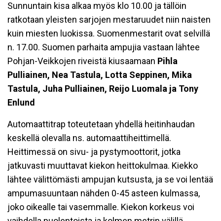
Sunnuntain kisa alkaa myös klo 10.00 ja tällöin
ratkotaan yleisten sarjojen mestaruudet niin naisten
kuin miesten luokissa. Suomenmestarit ovat selvillä
n. 17.00. Suomen parhaita ampujia vastaan lähtee
Pohjan-Veikkojen riveistä kiusaamaan
Pihla
Pulliainen, Nea Tastula, Lotta Seppinen, Mika
Tastula, Juha Pulliainen, Reijo Luomala ja Tony
Enlund
Automaattitrap toteutetaan yhdellä heitinhaudan
keskellä olevalla ns. automaattiheittimellä.
Heittimessä on sivu- ja pystymoottorit, jotka
jatkuvasti muuttavat kiekon heittokulmaa. Kiekko
lähtee välittömästi ampujan kutsusta, ja se voi lentää
ampumasuuntaan nähden 0-45 asteen kulmassa,
joko oikealle tai vasemmalle. Kiekon korkeus voi
vaihdella puolentoista ja kolmen metrin välillä.