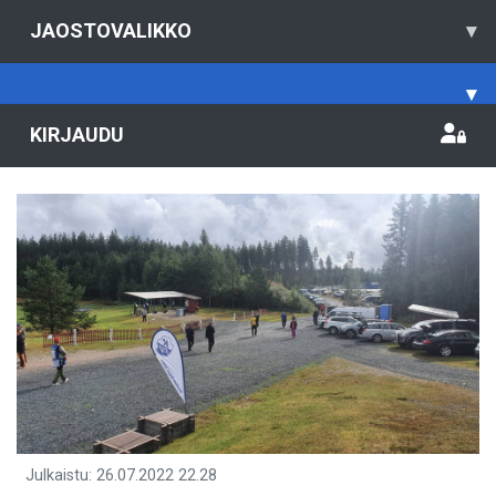
JAOSTOVALIKKO
▾
▾
KIRJAUDU
Julkaistu
:
26.07.2022
22.28