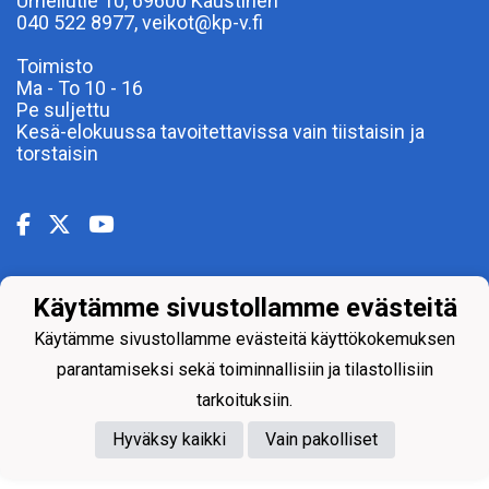
Urheilutie 10, 69600 Kaustinen
040 522 8977, veikot@kp-v.fi
Toimisto
Ma - To 10 - 16
Pe suljettu
Kesä-elokuussa tavoitettavissa vain tiistaisin ja
torstaisin
Käytämme sivustollamme evästeitä
Powered by
Käytämme sivustollamme evästeitä käyttökokemuksen
parantamiseksi sekä toiminnallisiin ja tilastollisiin
tarkoituksiin.
Hyväksy kaikki
Vain pakolliset