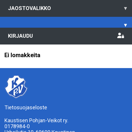
JAOSTOVALIKKO
▾
▾
KIRJAUDU
Ei lomakkeita
Tietosuojaseloste
Kaustisen Pohjan-Veikot ry.
0178984-0