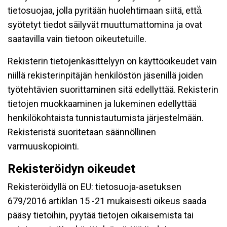
tietosuojaa, jolla pyritään huolehtimaan siitä, että̈
syötetyt tiedot säilyvät muuttumattomina ja ovat
saatavilla vain tietoon oikeutetuille.
Rekisterin tietojenkäsittelyyn on käyttöoikeudet vain
niillä rekisterinpitäjän henkilöstön jäsenillä joiden
työtehtävien suorittaminen sitä edellyttää. Rekisterin
tietojen muokkaaminen ja lukeminen edellyttää
henkilökohtaista tunnistautumista järjestelmään.
Rekisteristä suoritetaan säännöllinen
varmuuskopiointi.
Rekisteröidyn oikeudet
Rekisteröidyllä on EU: tietosuoja-asetuksen
679/2016 artiklan 15 -21 mukaisesti oikeus saada
pääsy tietoihin, pyytää tietojen oikaisemista tai