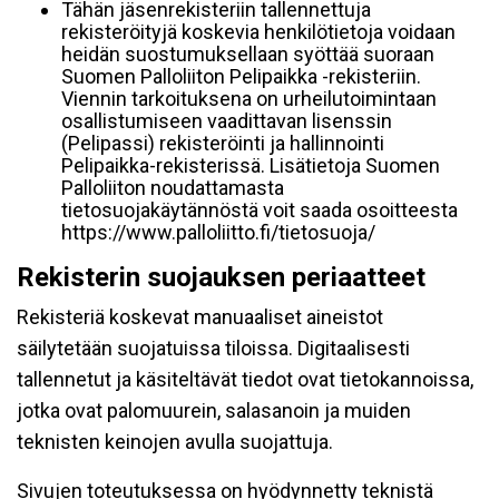
Tähän jäsenrekisteriin tallennettuja
rekisteröityjä koskevia henkilötietoja voidaan
heidän suostumuksellaan syöttää suoraan
Suomen Palloliiton Pelipaikka -rekisteriin.
Viennin tarkoituksena on urheilutoimintaan
osallistumiseen vaadittavan lisenssin
(Pelipassi) rekisteröinti ja hallinnointi
Pelipaikka-rekisterissä. Lisätietoja Suomen
Palloliiton noudattamasta
tietosuojakäytännöstä voit saada osoitteesta
https://www.palloliitto.fi/tietosuoja/
Rekisterin suojauksen periaatteet
Rekisteriä koskevat manuaaliset aineistot
säilytetään suojatuissa tiloissa. Digitaalisesti
tallennetut ja käsiteltävät tiedot ovat tietokannoissa,
jotka ovat palomuurein, salasanoin ja muiden
teknisten keinojen avulla suojattuja.
Sivujen toteutuksessa on hyödynnetty teknistä