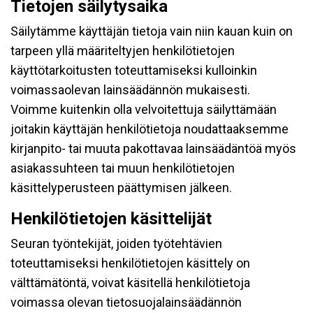
Tietojen säilytysaika
Säilytämme käyttäjän tietoja vain niin kauan kuin on
tarpeen yllä määriteltyjen henkilötietojen
käyttötarkoitusten toteuttamiseksi kulloinkin
voimassaolevan lainsäädännön mukaisesti.
Voimme kuitenkin olla velvoitettuja säilyttämään
joitakin käyttäjän henkilötietoja noudattaaksemme
kirjanpito- tai muuta pakottavaa lainsäädäntöä myös
asiakassuhteen tai muun henkilötietojen
käsittelyperusteen päättymisen jälkeen.
Henkilötietojen käsittelijät
Seuran työntekijät, joiden työtehtävien
toteuttamiseksi henkilötietojen käsittely on
välttämätöntä, voivat käsitellä henkilötietoja
voimassa olevan tietosuojalainsäädännön