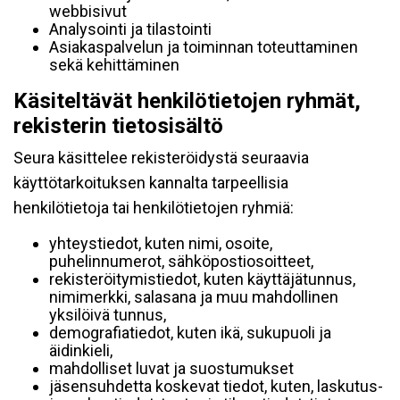
webbisivut
Analysointi ja tilastointi
Asiakaspalvelun ja toiminnan toteuttaminen
sekä kehittäminen
Käsiteltävät henkilötietojen ryhmät,
rekisterin tietosisältö
Seura käsittelee rekisteröidystä seuraavia
käyttötarkoituksen kannalta tarpeellisia
henkilötietoja tai henkilötietojen ryhmiä:
yhteystiedot, kuten nimi, osoite,
puhelinnumerot, sähköpostiosoitteet,
rekisteröitymistiedot, kuten käyttäjätunnus,
nimimerkki, salasana ja muu mahdollinen
yksilöivä tunnus,
demografiatiedot, kuten ikä, sukupuoli ja
äidinkieli,
mahdolliset luvat ja suostumukset
jäsensuhdetta koskevat tiedot, kuten, laskutus-