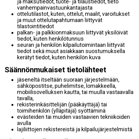
ja maksutiedot, tuote- ja tilaustiedot, tieto
vanhempainvastuunkantajasta
ottelutilastot, kuten, ottelut, maalit, varoitukset
ja muut ottelutapahtumaan liittyvät
tilastointitiedot
palkan- ja palkkionmaksuun liittyvät yksilöivät
tiedot, kuten henkilötunnus
seuran ja henkilön kilpailutoimintaan liittyvät
tiedot sekä muut asiakkaan suostumuksella
kerätyt tiedot, kuten henkilön kuva
Säännönmukaiset tietolähteet
jäseneltä itseltään suoraan järjestelmään,
sähköpostitse, puhelimitse, lomakkeella,
mobiilisovelluksen kautta, tai muulla vastaavalla
tavalla,
rekisterinkäsittelijän (pääkäyttäjä) tai
toimihenkilön (ylläpitäjä) syöttäminä
evästeiden tai muiden vastaavien tekniikoiden
avulla
lajiliittojen rekistereistä ja kilpailujärjestelmistä