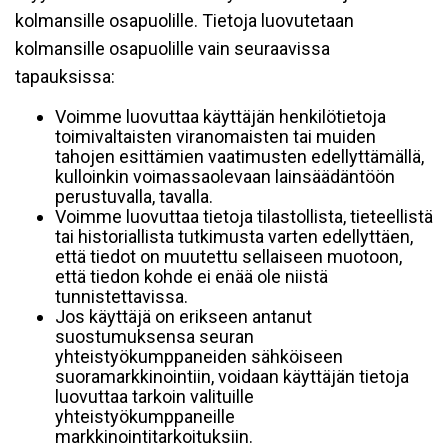
kolmansille osapuolille. Tietoja luovutetaan
kolmansille osapuolille vain seuraavissa
tapauksissa:
Voimme luovuttaa käyttäjän henkilötietoja
toimivaltaisten viranomaisten tai muiden
tahojen esittämien vaatimusten edellyttämällä,
kulloinkin voimassaolevaan lainsäädäntöön
perustuvalla, tavalla.
Voimme luovuttaa tietoja tilastollista, tieteellistä
tai historiallista tutkimusta varten edellyttäen,
että tiedot on muutettu sellaiseen muotoon,
että tiedon kohde ei enää ole niistä
tunnistettavissa.
Jos käyttäjä on erikseen antanut
suostumuksensa seuran
yhteistyökumppaneiden sähköiseen
suoramarkkinointiin, voidaan käyttäjän tietoja
luovuttaa tarkoin valituille
yhteistyökumppaneille
markkinointitarkoituksiin.