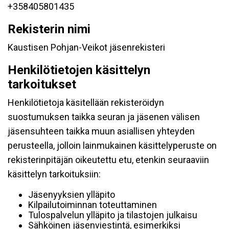
+358405801435
Rekisterin nimi
Kaustisen Pohjan-Veikot jäsenrekisteri
Henkilötietojen käsittelyn
tarkoitukset
Henkilötietoja käsitellään rekisteröidyn
suostumuksen taikka seuran ja jäsenen välisen
jäsensuhteen taikka muun asiallisen yhteyden
perusteella, jolloin lainmukainen käsittelyperuste on
rekisterinpitäjän oikeutettu etu, etenkin seuraaviin
käsittelyn tarkoituksiin:
Jäsenyyksien ylläpito
Kilpailutoiminnan toteuttaminen
Tulospalvelun ylläpito ja tilastojen julkaisu
Sähköinen jäsenviestintä, esimerkiksi