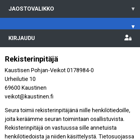
JAOSTOVALIKKO
▾
▾
KIRJAUDU
Rekisterinpitäjä
Kaustisen Pohjan-Veikot 0178984-0
Urheilutie 10
69600 Kaustinen
veikot@kaustinen.fi
Seura toimii rekisterinpitäjänä niille henkilötiedoille,
joita keräämme seuran toimintaan osallistuvista.
Rekisterinpitäjä on vastuussa sille annetuista
henkilötiedoista ja niiden käsittelystä. Tietosuojassa