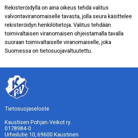
Rekisteröidyllä on aina oikeus tehdä valitus
valvontaviranomaiselle tavasta, jolla seura käsittelee
rekisteröidyn henkilötietoja. Valitus tehdään
toimivaltaisen viranomaisen ohjeistamalla tavalla
suoraan toimivaltaiselle viranomaiselle, joka
Suomessa on tietosuojavaltuutettu.
Tietosuojaseloste
Kaustisen Pohjan-Veikot ry.
0178984-0
Urheilutie 10, 69600 Kaustinen