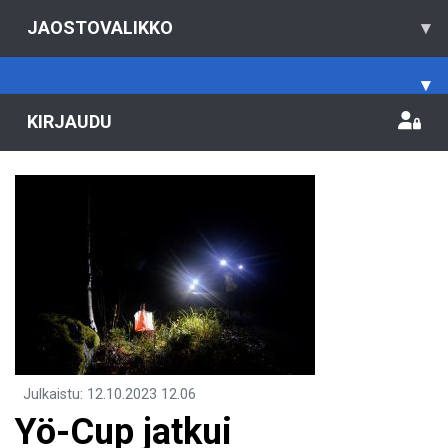
JAOSTOVALIKKO
▾
▾
KIRJAUDU
Julkaistu
:
12.10.2023
12.06
​Yö-Cup jatkui