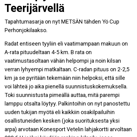
Teerijärvellä
Tapahtumasarja on nyt METSÄN tähden Yö Cup
Perhonjokilaakso.
Radat entiseen tyyliin eli vaatimampaan makuun on
A-rata pituudeltaan 4-5 km. B rata on
vaatimustasoltaan vähän helpompi ja noin kilsan
verran lyhyempi matkaltaan. C-radan pituus on 2-2,5
km ja se pyritään tekemään niin helpoksi, että sille
voi lähteä jo aika pienellä suunnistuskokemuksella.
Toki suunnistusta pimeällä auttaa, mitä parempi
lamppu otsalta löytyy. Palkintoihin on nyt panostettu
uuden tukijan myötä eli kaikkiin osakilpailuihin
osallistuneiden kesken (joka suorituksesta yksi
arpa) arvotaan Konesport Vetelin lahjakortti arvoltaan