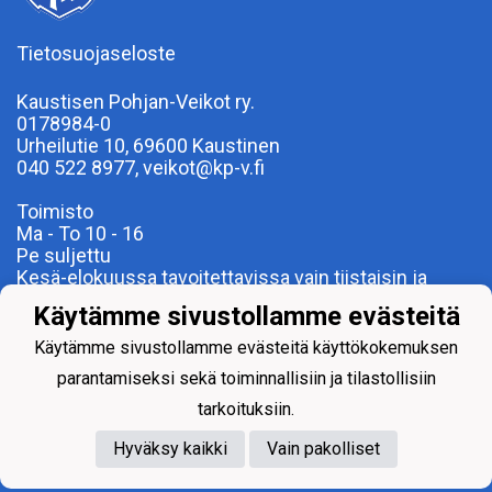
Tietosuojaseloste
Kaustisen Pohjan-Veikot ry.
0178984-0
Urheilutie 10, 69600 Kaustinen
040 522 8977, veikot@kp-v.fi
Toimisto
Ma - To 10 - 16
Pe suljettu
Kesä-elokuussa tavoitettavissa vain tiistaisin ja
torstaisin
Käytämme sivustollamme evästeitä
Käytämme sivustollamme evästeitä käyttökokemuksen
parantamiseksi sekä toiminnallisiin ja tilastollisiin
tarkoituksiin.
Hyväksy kaikki
Vain pakolliset
Powered by