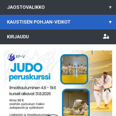
JAOSTOVALIKKO
▾
KAUSTISEN POHJAN-VEIKOT
▾
KIRJAUDU