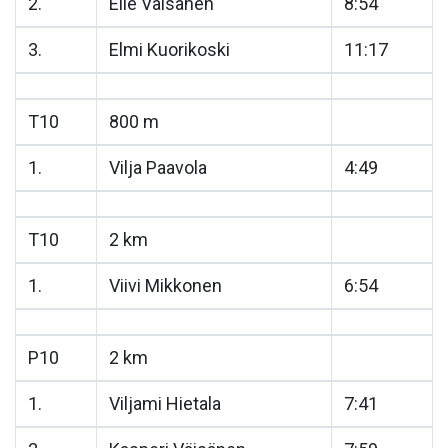
2.
Elle Väisänen
8:54
3.
Elmi Kuorikoski
11:17
T10
800 m
1.
Vilja Paavola
4:49
T10
2 km
1.
Viivi Mikkonen
6:54
P10
2 km
1.
Viljami Hietala
7:41