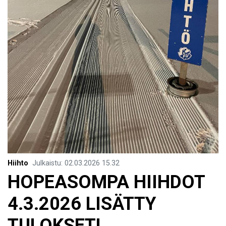
Hiihto
Julkaistu
:
02.03.2026
15.32
HOPEASOMPA HIIHDOT
4.3.2026 LISÄTTY
TULOKSET!