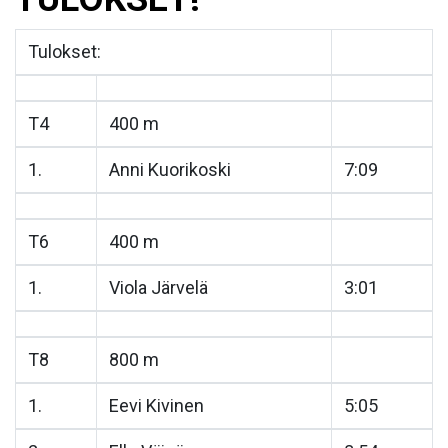
Tulokset:
T4
400 m
1.
Anni Kuorikoski
7:09
T6
400 m
1.
Viola Järvelä
3:01
T8
800 m
1.
Eevi Kivinen
5:05