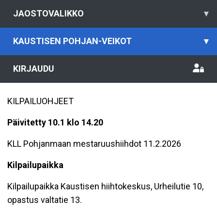
JAOSTOVALIKKO
▾
KAUSTISEN POHJAN-VEIKOT
▾
KIRJAUDU
KILPAILUOHJEET
Päivitetty 10.1 klo 14.20
KLL Pohjanmaan mestaruushiihdot 11.2.2026
Kilpailupaikka
Kilpailupaikka Kaustisen hiihtokeskus, Urheilutie 10,
opastus valtatie 13.