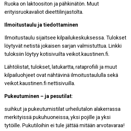
Ruoka on laktoositon ja pähkinätön. Muut
erityisruokavaliot dieettilinjastolta.
Ilmoitustaulu ja tiedottaminen
Ilmoitustaulu sijaitsee kilpailukeskuksessa. Tulokset
löytyvät netistä jokaisen sarjan valmistuttua. Linkki
tuloksiin löytyy kotisivuilta veikot.kaustinen.fi.
Lähtölistat, tulokset, latukartta, rataprofiili ja muut
kilpailuohjeet ovat nähtävinä ilmoitustaululla sekä
veikot.kaustinen.fi nettisivuilla.
Pukeutuminen – ja pesutilat
:
suihkut ja pukeutumistilat urheilutalon alakerrassa
merkityissä pukuhuoneissa, yksi pojille ja yksi
tytöille. Pukutiloihin ei tule jättää mitään arvotavaraa!