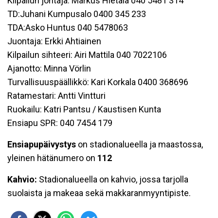
Kilpailun johtaja: Markus Hietala 040 5481 314
TD:Juhani Kumpusalo 0400 345 233
TDA:Asko Huntus 040 5478063
Juontaja: Erkki Ahtiainen
Kilpailun sihteeri: Airi Mattila 040 7022106
Ajanotto: Minna Vörlin
Turvallisuuspäällikkö: Kari Korkala 0400 368696
Ratamestari: Antti Vintturi
Ruokailu: Katri Pantsu / Kaustisen Kunta
Ensiapu SPR: 040 7454 179
Ensiapupäivystys
on stadionalueella ja maastossa,
yleinen hätänumero on
112
Kahvio:
Stadionalueella on kahvio, jossa tarjolla
suolaista ja makeaa sekä makkaranmyyntipiste.