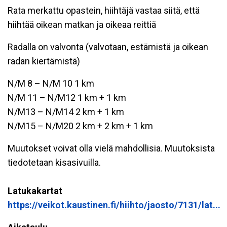
Rata merkattu opastein, hiihtäjä vastaa siitä, että
hiihtää oikean matkan ja oikeaa reittiä
Radalla on valvonta (valvotaan, estämistä ja oikean
radan kiertämistä)
N/M 8 – N/M 10 1 km
N/M 11 – N/M12 1 km + 1 km
N/M13 – N/M14 2 km + 1 km
N/M15 – N/M20 2 km + 2 km + 1 km
Muutokset voivat olla vielä mahdollisia. Muutoksista
tiedotetaan kisasivuilla.
Latukakartat
https://veikot.kaustinen.fi/hiihto/jaosto/7131/lat...