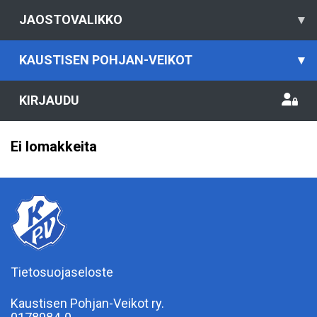
JAOSTOVALIKKO
▾
KAUSTISEN POHJAN-VEIKOT
▾
KIRJAUDU
Ei lomakkeita
Tietosuojaseloste
Kaustisen Pohjan-Veikot ry.