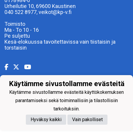
0178984-0
Urheilutie 10, 69600 Kaustinen
040 522 8977, veikot@kp-v.fi
Toimisto
Ma - To 10 - 16
Pe suljettu
Kesä-elokuussa tavoitettavissa vain tiistaisin ja
torstaisin
Käytämme sivustollamme evästeitä
Powered by
Käytämme sivustollamme evästeitä käyttökokemuksen
parantamiseksi sekä toiminnallisiin ja tilastollisiin
tarkoituksiin.
Hyväksy kaikki
Vain pakolliset