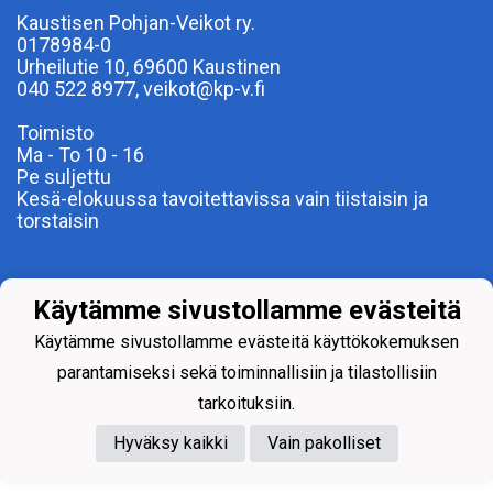
Kaustisen Pohjan-Veikot ry.
0178984-0
Urheilutie 10, 69600 Kaustinen
040 522 8977, veikot@kp-v.fi
Toimisto
Ma - To 10 - 16
Pe suljettu
Kesä-elokuussa tavoitettavissa vain tiistaisin ja
torstaisin
Käytämme sivustollamme evästeitä
Käytämme sivustollamme evästeitä käyttökokemuksen
parantamiseksi sekä toiminnallisiin ja tilastollisiin
Powered by
tarkoituksiin.
Hyväksy kaikki
Vain pakolliset