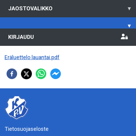
JAOSTOVALIKKO
▾
▾
KIRJAUDU
Eräluettelo lauantai.pdf
Tietosuojaseloste