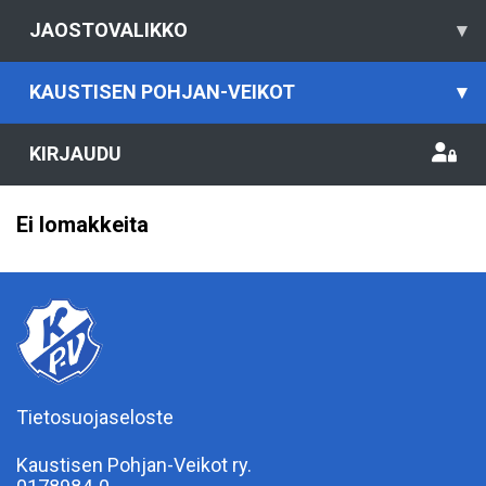
JAOSTOVALIKKO
▾
KAUSTISEN POHJAN-VEIKOT
▾
KIRJAUDU
Ei lomakkeita
Tietosuojaseloste
Kaustisen Pohjan-Veikot ry.