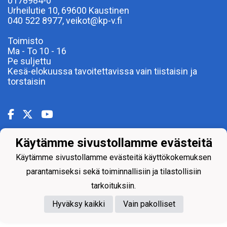
0178984-0
Urheilutie 10, 69600 Kaustinen
040 522 8977, veikot@kp-v.fi
Toimisto
Ma - To 10 - 16
Pe suljettu
Kesä-elokuussa tavoitettavissa vain tiistaisin ja
torstaisin
Käytämme sivustollamme evästeitä
Powered by
Käytämme sivustollamme evästeitä käyttökokemuksen
parantamiseksi sekä toiminnallisiin ja tilastollisiin
tarkoituksiin.
Hyväksy kaikki
Vain pakolliset